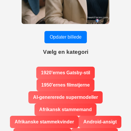
Opdater billede
Vælg en kategori
1920'ernes Gatsby-stil
1950'ernes filmstjerne
AI-genererede supermodeller
Afrikansk stammemand
Afrikanske stammekvinder
Android-ansigt