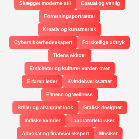
Skægget moderne stil
Casual og venlig
Forretningsportrætter
Kreativ og kunstnerisk
Cybersikkerhedsekspert
Forskellige udtryk
Tidens ekkoer
Etniciteter og kulturer verden over
Erfaren leder
Kvindeiværksætter
Fitness og wellness
Briller og afslappet look
Grafisk designer
Indiske kvinder
Laboratorieforsker
Advokat og finansiel ekspert
Musiker