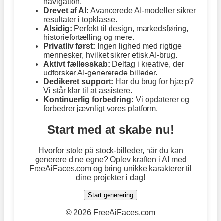
navigation.
Drevet af AI:
Avancerede AI-modeller sikrer
resultater i topklasse.
Alsidig:
Perfekt til design, markedsføring,
historiefortælling og mere.
Privatliv først:
Ingen lighed med rigtige
mennesker, hvilket sikrer etisk AI-brug.
Aktivt fællesskab:
Deltag i kreative, der
udforsker AI-genererede billeder.
Dedikeret support:
Har du brug for hjælp?
Vi står klar til at assistere.
Kontinuerlig forbedring:
Vi opdaterer og
forbedrer jævnligt vores platform.
Start med at skabe nu!
Hvorfor stole på stock-billeder, når du kan
generere dine egne? Oplev kraften i AI med
FreeAiFaces.com og bring unikke karakterer til
dine projekter i dag!
Start generering
©
2026 FreeAiFaces.com