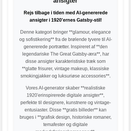
ansigter
Rejs tilbage i tiden med AI-genererede
ansigter i 1920'ernes Gatsby-stil!
Denne kategori bringer **glamour, elegance
og sofistikering** fra de brølende tyvere til AI-
genererede portrætter. Inspireret af **den
legendariske The Great Gatsby-æra**, har
disse ansigter karakteristiske træk som
**glatte frisurer, vintage makeup, klassiske
smokingjakker og luksuriøse accessories**.
Vores AI-generator skaber **realistiske
1920'erinspirerede digitale ansigter**,
perfekte til designere, kunstnere og vintage-
entusiaster. Disse **gratis billeder** kan
bruges i **grafisk design, historiske romaner,
temafester og digitale