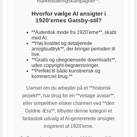
markedsføringskampagner**.
Hvorfor vælge AI ansigter i
1920'ernes Gatsby-stil?
**Autentisk mode fra 1920'erne**, skabt
med AI.
**Høj kvalitet og detaljerede
ansigtsudtryk**, der bringer perioden til
live.
**Gratis og ubegrænsede downloads**,
uden copyright-begrænsninger.
**Perfekt til både kunstnerisk og
kommerciel brug.**
Uanset om du arbejder på et **historisk
projekt**, har brug for en **vintage avatar**,
eller simpelthen elsker charmen ved **den
Gyldne Æra**, tilbyder denne kategori et
fantastisk udvalg af AI-genererede ansigter
inspireret af 1920'erne.