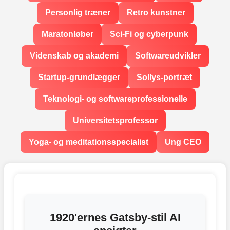
Personlig træner
Retro kunstner
Maratonløber
Sci-Fi og cyberpunk
Videnskab og akademi
Softwareudvikler
Startup-grundlægger
Sollys-portræt
Teknologi- og softwareprofessionelle
Universitetsprofessor
Yoga- og meditationsspecialist
Ung CEO
1920'ernes Gatsby-stil AI