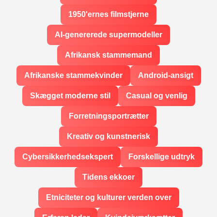
1950'ernes filmstjerne
AI-genererede supermodeller
Afrikansk stammemand
Afrikanske stammekvinder
Android-ansigt
Skægget moderne stil
Casual og venlig
Forretningsportrætter
Kreativ og kunstnerisk
Cybersikkerhedsekspert
Forskellige udtryk
Tidens ekkoer
Etniciteter og kulturer verden over