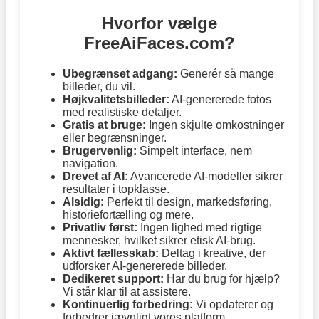
Hvorfor vælge
FreeAiFaces.com?
Ubegrænset adgang:
Generér så mange
billeder, du vil.
Højkvalitetsbilleder:
AI-genererede fotos
med realistiske detaljer.
Gratis at bruge:
Ingen skjulte omkostninger
eller begrænsninger.
Brugervenlig:
Simpelt interface, nem
navigation.
Drevet af AI:
Avancerede AI-modeller sikrer
resultater i topklasse.
Alsidig:
Perfekt til design, markedsføring,
historiefortælling og mere.
Privatliv først:
Ingen lighed med rigtige
mennesker, hvilket sikrer etisk AI-brug.
Aktivt fællesskab:
Deltag i kreative, der
udforsker AI-genererede billeder.
Dedikeret support:
Har du brug for hjælp?
Vi står klar til at assistere.
Kontinuerlig forbedring:
Vi opdaterer og
forbedrer jævnligt vores platform.