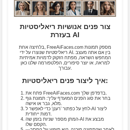
צור פנים אנושיות ריאליסטיות
בעזרת AI
בלחיצה אחת, FreeAiFaces.com מספק תמונות
ריאליסטיות שנוצרו על ידי AI. בין אם אתה מעצב
המחפש השראה, מפתח הזקוק לדמויות אמיתיות
למראה, או יוצר סיפורים, הפלטפורמה שלנו כאן
עבורך.
איך ליצור פנים ריאליסטיות:
פתח את FreeAiFaces.com בדפדפן שלך.
בחר את סוג הפנים המועדף עליך: תמונת גוף
מלא, גבר או אישה.
לחץ על כפתור 'רענן' כדי לאפשר ל-AI ליצור
דמות ייחודית.
המתן מספר שניות בזמן שה-AI מבצע את
הקסם שלו.
לאחר שהתמונה מוכנה, היא תופיע על המסך—