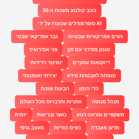
כוכב קולנוע משנות ה-50
סופרמודלים שנוצרו על ידי AI
נשים אפריקאיות שבטיות
גבר אפריקאי שבטי
סגנון מודרני עם זקן
פני אנדרואיד
דיוקנאות עסקיים
יומיומי וידידותי
מומחה לאבטחת מידע
יצירתי ואומנותי
הדי הזמן
הבעות שונות
מנהל מנוסה
אתניות ותרבויות מכל העולם
משקפיים ומראה רגוע
כושר ובריאות
יזמית
מדען מעבדה
נשים הודיות
מעצב גרפי