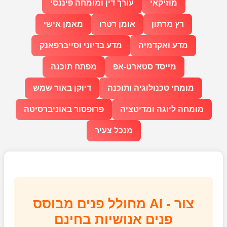
מוזיקאי
עורך דין ומומחה פיננסי
רץ מרתון
אומן רטרו
מאמן אישי
מדע ואקדמיה
מדע בדיוני וסייברפאנק
מייסד סטארט-אפ
מפתח תוכנה
מומחי טכנולוגיה ותוכנה
דיוקן באור שמש
מומחה ליוגה ומדיטציה
פרופסור באוניברסיטה
מנכל צעיר
מחולל פנים מבוסס AI - צור
פנים אנושיות בחינם