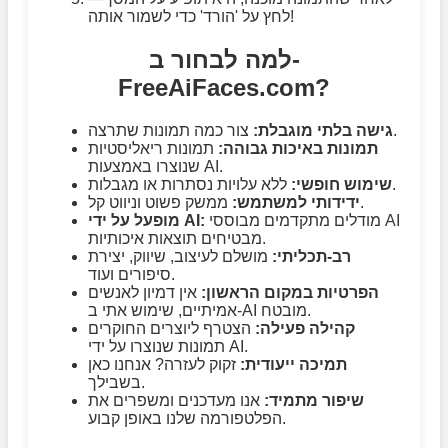
לחץ על 'הורד' כדי לשמור אותה!
למה לבחור ב-
FreeAiFaces.com?
צור כמה תמונות שתרצה.
גישה בלתי מוגבלת:
תמונות באיכות גבוהה:
תמונות ריאליסטיות
שנוצרו באמצעות AI.
ללא עלויות נסתרות או מגבלות.
שימוש חופשי:
ממשק פשוט וניווט קל.
ידידותי למשתמש:
מודלים מתקדמים מבוססי AI
מופעל על ידי AI:
מבטיחים תוצאות איכותיות.
רב-תכליתי:
מושלם לעיצוב, שיווק, יצירת
סיפורים ועוד.
הפרטיות במקום הראשון:
אין דמיון לאנשים
אמיתיים, שימוש אתי ב-AI מובטח.
קהילה פעילה:
הצטרף ליוצרים החוקרים
תמונות שנוצרו על ידי AI.
תמיכה ייעודית:
זקוק לעזרה? אנחנו כאן
בשבילך.
שיפור מתמיד:
אנו מעדכנים ומשפרים את
הפלטפורמה שלנו באופן קבוע.