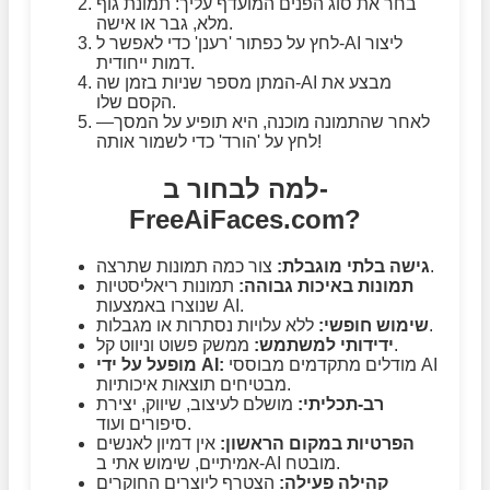
בחר את סוג הפנים המועדף עליך: תמונת גוף
מלא, גבר או אישה.
לחץ על כפתור 'רענן' כדי לאפשר ל-AI ליצור
דמות ייחודית.
המתן מספר שניות בזמן שה-AI מבצע את
הקסם שלו.
לאחר שהתמונה מוכנה, היא תופיע על המסך—
לחץ על 'הורד' כדי לשמור אותה!
למה לבחור ב-
FreeAiFaces.com?
צור כמה תמונות שתרצה.
גישה בלתי מוגבלת:
תמונות באיכות גבוהה:
תמונות ריאליסטיות
שנוצרו באמצעות AI.
ללא עלויות נסתרות או מגבלות.
שימוש חופשי:
ממשק פשוט וניווט קל.
ידידותי למשתמש:
מודלים מתקדמים מבוססי AI
מופעל על ידי AI:
מבטיחים תוצאות איכותיות.
רב-תכליתי:
מושלם לעיצוב, שיווק, יצירת
סיפורים ועוד.
הפרטיות במקום הראשון:
אין דמיון לאנשים
אמיתיים, שימוש אתי ב-AI מובטח.
קהילה פעילה:
הצטרף ליוצרים החוקרים