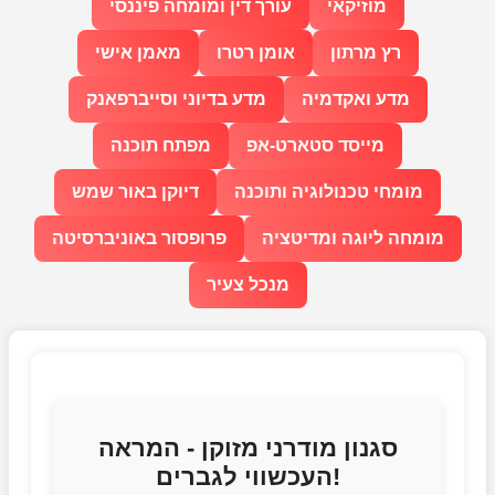
מוזיקאי
עורך דין ומומחה פיננסי
רץ מרתון
אומן רטרו
מאמן אישי
מדע ואקדמיה
מדע בדיוני וסייברפאנק
מייסד סטארט-אפ
מפתח תוכנה
מומחי טכנולוגיה ותוכנה
דיוקן באור שמש
מומחה ליוגה ומדיטציה
פרופסור באוניברסיטה
מנכל צעיר
סגנון מודרני מזוקן - המראה
העכשווי לגברים!