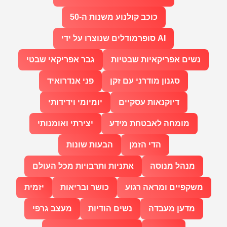
כוכב קולנוע משנות ה-50
סופרמודלים שנוצרו על ידי AI
נשים אפריקאיות שבטיות
גבר אפריקאי שבטי
סגנון מודרני עם זקן
פני אנדרואיד
דיוקנאות עסקיים
יומיומי וידידותי
מומחה לאבטחת מידע
יצירתי ואומנותי
הדי הזמן
הבעות שונות
מנהל מנוסה
אתניות ותרבויות מכל העולם
משקפיים ומראה רגוע
כושר ובריאות
יזמית
מדען מעבדה
נשים הודיות
מעצב גרפי