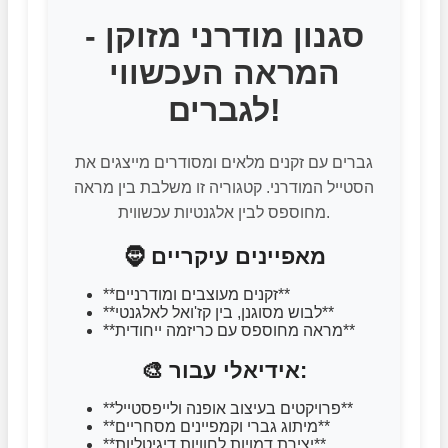
סגנון מודרני מזוקן -
המראה העכשווי
לגברים!
גברים עם זקנים מלאים ומסודרים מייצגים את
הסטייל המודרני. קטגוריה זו משלבת בין מראה
מחוספס לבין אלגנטיות עכשווית.
🧔 מאפיינים עיקריים
**זקנים מעוצבים ומודרניים**
**לבוש מסוגנן, בין קז'ואל לאלגנטי**
**מראה מחוספס עם כריזמה ייחודית**
🎨 אידיאלי עבור:
**פרויקטים בעיצוב אופנה ולייפסטייל**
**מיתוג גברי וקמפיינים מסחריים**
**יצירת דמויות לחוויות דיגיטליות**