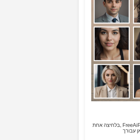
בלחיצה אחת, FreeAiFaces.com מספק תמונות ריאליסטיות שנוצרו על ידי AI. בין אם אתה מעצב המחפש השראה,