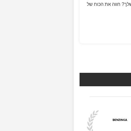
ם FreeAiFaces.com והוסף דמויות