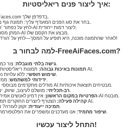
איך ליצור פנים ריאליסטיות:
פתח את FreeAiFaces.com בדפדפן שלך.
בחר את סוג הפנים המועדף עליך: תמונת גוף מלא, גבר או אישה.
לחץ על כפתור 'רענן' כדי לאפשר ל-AI ליצור דמות ייחודית.
המתן מספר שניות בזמן שה-AI מבצע את הקסם שלו.
לאחר שהתמונה מוכנה, היא תופיע על המסך—לחץ על 'הורד' כדי לשמור אותה!
למה לבחור ב-FreeAiFaces.com?
צור כמה תמונות שתרצה.
גישה בלתי מוגבלת:
תמונות ריאליסטיות שנוצרו באמצעות AI.
תמונות באיכות גבוהה:
ללא עלויות נסתרות או מגבלות.
שימוש חופשי:
ממשק פשוט וניווט קל.
ידידותי למשתמש:
מודלים מתקדמים מבוססי AI מבטיחים תוצאות איכותיות.
מ
מושלם לעיצוב, שיווק, יצירת סיפורים ועוד.
רב-תכליתי:
אין דמיון לאנשים אמיתיים, שימוש אתי ב-AI מובטח.
הפרטיות במקום הראשון:
הצטרף ליוצרים החוקרים תמונות שנוצרו על ידי AI.
קהילה פעילה:
זקוק לעזרה? אנחנו כאן בשבילך.
תמיכה ייעודית:
אנו מעדכנים ומשפרים את הפלטפורמה שלנו באופן קבוע.
שיפור מתמיד:
התחל ליצור עכשיו!