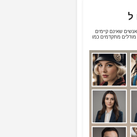
אנשים שאינם קיימים
ו-PyTorch, אנו יוצרים דמויות ייחודיות ללא בעיות זכויות