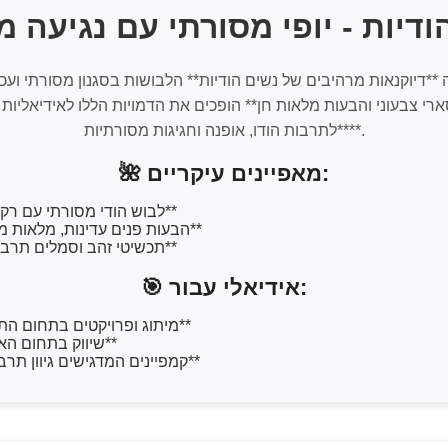
ה **דיוקנאות מרהיבים של נשים הודיות** הלבושות בסגנון מסורתי ועכש
ארי צבעוני והבעות מלאות חן** הופכים את הדמויות הללו לאידיאליות
**לתרבות הודו, אופנה וחגיגות מסורתיות**.
🌺 מאפיינים עיקריים:
**לבוש הודי מסורתי עם רקמות מרהיבות**
**הבעות פנים עדינות, מלאות משמעות וקסם**
**תכשיטי זהב וסמלים תרבותיים ייחודיים**
🎯 אידיאלי עבור:
**מיתוג ופרויקטים בתחום התרבות ההודית**
**שיווק בתחום האופנה האתנית**
**קמפיינים המדגישים גיוון תרבותי ויופי טבעי**