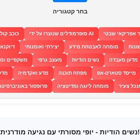
בחר קטגוריה
 אפריקאי שבטי
סופרמודלים שנוצרו על ידי AI
כוכב קולנ
ונות
מומחה לאבטחת מידע
יצירתי ואומנותי
דיוקנא
מדען מעבדה
נשים הודיות
מעצב גרפי
משקפיים ומר
מייסד סטארט-אפ
מפתח תוכנה
מדע ואקדמיה
מדע 
נכל צעיר
מומחה ליוגה ומדיטציה
פרופסור באוניברסיטה
נשים הודיות - יופי מסורתי עם נגיעה מודרנית!