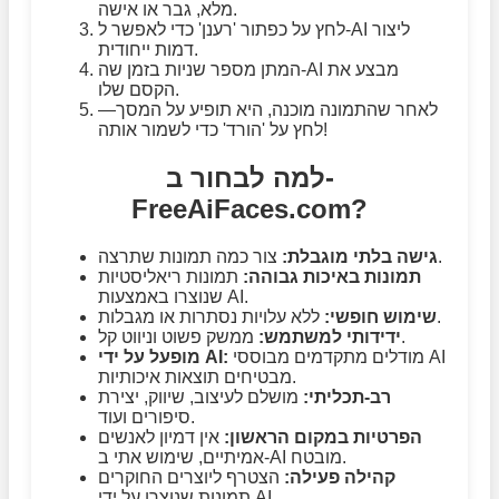
מלא, גבר או אישה.
לחץ על כפתור 'רענן' כדי לאפשר ל-AI ליצור
דמות ייחודית.
המתן מספר שניות בזמן שה-AI מבצע את
הקסם שלו.
לאחר שהתמונה מוכנה, היא תופיע על המסך—
לחץ על 'הורד' כדי לשמור אותה!
למה לבחור ב-
FreeAiFaces.com?
צור כמה תמונות שתרצה.
גישה בלתי מוגבלת:
תמונות באיכות גבוהה:
תמונות ריאליסטיות
שנוצרו באמצעות AI.
ללא עלויות נסתרות או מגבלות.
שימוש חופשי:
ממשק פשוט וניווט קל.
ידידותי למשתמש:
מודלים מתקדמים מבוססי AI
מופעל על ידי AI:
מבטיחים תוצאות איכותיות.
רב-תכליתי:
מושלם לעיצוב, שיווק, יצירת
סיפורים ועוד.
הפרטיות במקום הראשון:
אין דמיון לאנשים
אמיתיים, שימוש אתי ב-AI מובטח.
קהילה פעילה:
הצטרף ליוצרים החוקרים
תמונות שנוצרו על ידי AI.