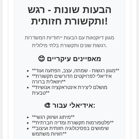
הבעות שונות - רגש
ותקשורת חזותית!
מגוון דיוקנאות עם הבעות ייחודיות המשדרות
רגשות שונים ותקשורת בלתי מילולית.
😊 מאפיינים עיקריים
**מגוון רגשות - שמחה, עצב, הפתעה ועוד**
**אידיאלי לפרויקטים הדורשים תקשורת
ויזואלית ברורה**
**מושלם ליצירת אינטראקציה אנושית
טבעית**
🎨 אידיאלי עבור:
**מיתוג ושיווק רגשי**
**פלטפורמות תקשורת ומדיה חברתית**
**שימושים בפסיכולוגיה חזותית ועיצוב
חוויות משתמש**