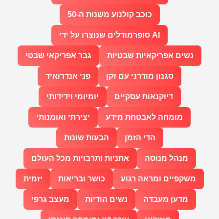
כוכב קולנוע משנות ה-50
סופרמודלים שנוצרו על ידי AI
נשים אפריקאיות שבטיות
גבר אפריקאי שבטי
סגנון מודרני עם זקן
פני אנדרואיד
דיוקנאות עסקיים
יומיומי וידידותי
מומחה לאבטחת מידע
יצירתי ואומנותי
הדי הזמן
הבעות שונות
מנהל מנוסה
אתניות ותרבויות מכל העולם
משקפיים ומראה רגוע
כושר ובריאות
יזמית
מדען מעבדה
נשים הודיות
מעצב גרפי