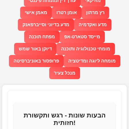
מוזיקאי
עורך דין ומומחה פיננסי
רץ מרתון
אומן רטרו
מאמן אישי
מדע ואקדמיה
מדע בדיוני וסייברפאנק
מייסד סטארט-אפ
מפתח תוכנה
מומחי טכנולוגיה ותוכנה
דיוקן באור שמש
מומחה ליוגה ומדיטציה
פרופסור באוניברסיטה
מנכל צעיר
הבעות שונות - רגש ותקשורת
חזותית!