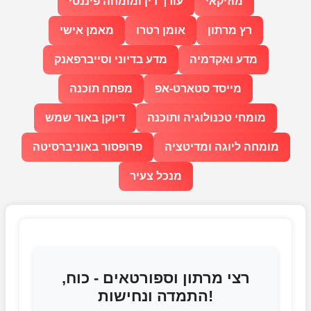
מוזיקאי
עורך דין ומומחה פיננסי
רץ מרתון
אומן רטרו
מאמן אישי
מדע ואקדמיה
מדע בדיוני וסייברפאנק
מייסד סטארט-אפ
מפתח תוכנה
מומחי טכנולוגיה ותוכנה
דיוקן באור שמש
מומחה ליוגה ומדיטציה
פרופסור באוניברסיטה
מנכל צעיר
רצי מרתון וספורטאים - כוח,
התמדה ונחישות!