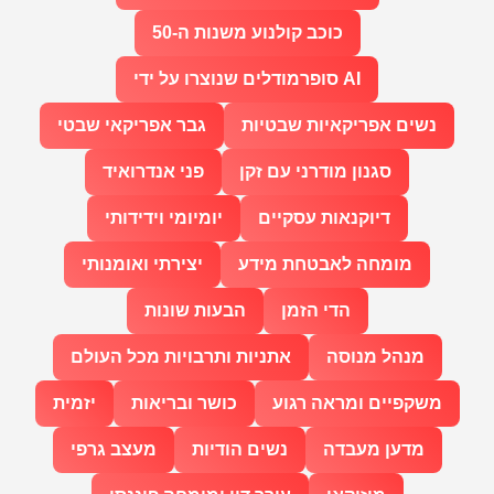
כוכב קולנוע משנות ה-50
סופרמודלים שנוצרו על ידי AI
נשים אפריקאיות שבטיות
גבר אפריקאי שבטי
סגנון מודרני עם זקן
פני אנדרואיד
דיוקנאות עסקיים
יומיומי וידידותי
מומחה לאבטחת מידע
יצירתי ואומנותי
הדי הזמן
הבעות שונות
מנהל מנוסה
אתניות ותרבויות מכל העולם
משקפיים ומראה רגוע
כושר ובריאות
יזמית
מדען מעבדה
נשים הודיות
מעצב גרפי