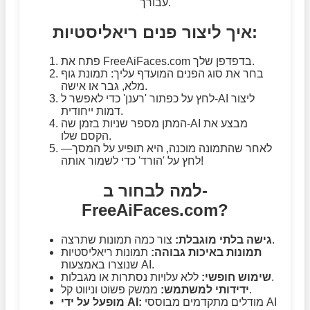
עבורך.
איך ליצור פנים ריאליסטיות:
פתח את FreeAiFaces.com בדפדפן שלך.
בחר את סוג הפנים המועדף עליך: תמונת גוף
מלא, גבר או אישה.
לחץ על כפתור 'רענן' כדי לאפשר ל-AI ליצור
דמות ייחודית.
המתן מספר שניות בזמן שה-AI מבצע את
הקסם שלו.
לאחר שהתמונה מוכנה, היא תופיע על המסך—
לחץ על 'הורד' כדי לשמור אותה!
למה לבחור ב-
FreeAiFaces.com?
צור כמה תמונות שתרצה.
גישה בלתי מוגבלת:
תמונות באיכות גבוהה:
תמונות ריאליסטיות
שנוצרו באמצעות AI.
ללא עלויות נסתרות או מגבלות.
שימוש חופשי:
ממשק פשוט וניווט קל.
ידידותי למשתמש:
מודלים מתקדמים מבוססי AI
מופעל על ידי AI: