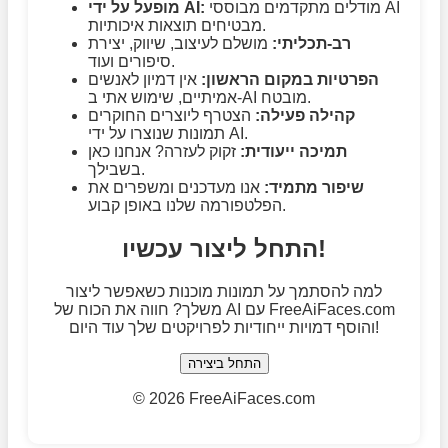
מודלים מתקדמים מבוססי AI
מופעל על ידי AI:
מבטיחים תוצאות איכותיות.
רב-תכליתי:
מושלם לעיצוב, שיווק, יצירת
סיפורים ועוד.
הפרטיות במקום הראשון:
אין דמיון לאנשים
אמיתיים, שימוש אתי ב-AI מובטח.
קהילה פעילה:
הצטרף ליוצרים החוקרים
תמונות שנוצרו על ידי AI.
תמיכה ייעודית:
זקוק לעזרה? אנחנו כאן
בשבילך.
שיפור מתמיד:
אנו מעדכנים ומשפרים את
הפלטפורמה שלנו באופן קבוע.
התחל ליצור עכשיו!
למה להסתמך על תמונות מוכנות כשאפשר ליצור
משלך? חווה את הכוח של AI עם FreeAiFaces.com
והוסף דמויות ייחודיות לפרויקטים שלך עוד היום!
התחל ביצירה
©
2026 FreeAiFaces.com