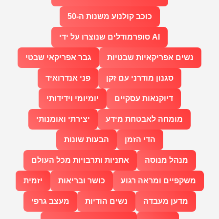
כוכב קולנוע משנות ה-50
סופרמודלים שנוצרו על ידי AI
נשים אפריקאיות שבטיות
גבר אפריקאי שבטי
סגנון מודרני עם זקן
פני אנדרואיד
דיוקנאות עסקיים
יומיומי וידידותי
מומחה לאבטחת מידע
יצירתי ואומנותי
הדי הזמן
הבעות שונות
מנהל מנוסה
אתניות ותרבויות מכל העולם
משקפיים ומראה רגוע
כושר ובריאות
יזמית
מדען מעבדה
נשים הודיות
מעצב גרפי