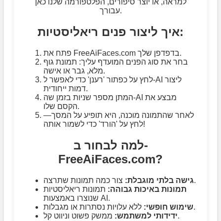
למראה, או יוצר סיפורים, הפלטפורמה שלנו כאן
עבורך.
איך ליצור פנים ריאליסטיות:
פתח את FreeAiFaces.com בדפדפן שלך.
בחר את סוג הפנים המועדף עליך: תמונת גוף
מלא, גבר או אישה.
לחץ על כפתור 'רענן' כדי לאפשר ל-AI ליצור
דמות ייחודית.
המתן מספר שניות בזמן שה-AI מבצע את
הקסם שלו.
לאחר שהתמונה מוכנה, היא תופיע על המסך—
לחץ על 'הורד' כדי לשמור אותה!
למה לבחור ב-
FreeAiFaces.com?
צור כמה תמונות שתרצה.
גישה בלתי מוגבלת:
תמונות באיכות גבוהה:
תמונות ריאליסטיות
שנוצרו באמצעות AI.
ללא עלויות נסתרות או מגבלות.
שימוש חופשי:
ממשק פשוט וניווט קל.
ידידותי למשתמש: