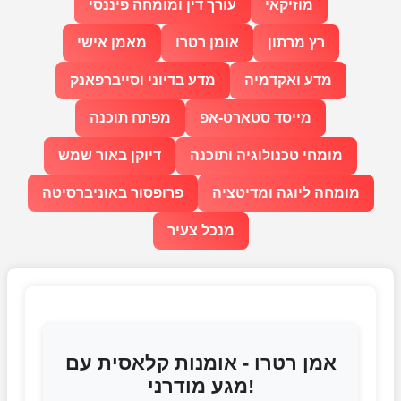
מוזיקאי
עורך דין ומומחה פיננסי
רץ מרתון
אומן רטרו
מאמן אישי
מדע ואקדמיה
מדע בדיוני וסייברפאנק
מייסד סטארט-אפ
מפתח תוכנה
מומחי טכנולוגיה ותוכנה
דיוקן באור שמש
מומחה ליוגה ומדיטציה
פרופסור באוניברסיטה
מנכל צעיר
אמן רטרו - אומנות קלאסית עם
מגע מודרני!