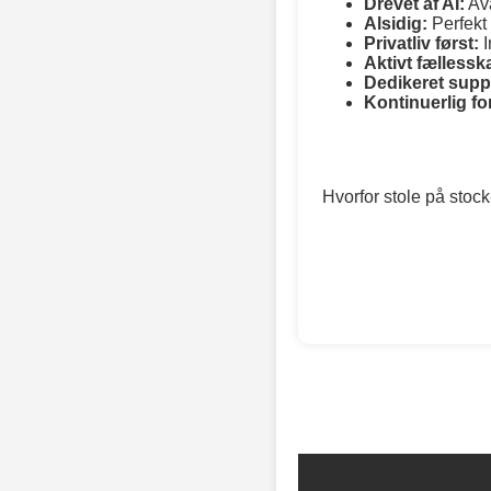
Drevet af AI:
Ava
Alsidig:
Perfekt 
Privatliv først:
I
Aktivt fællessk
Dedikeret supp
Kontinuerlig fo
Hvorfor stole på stoc