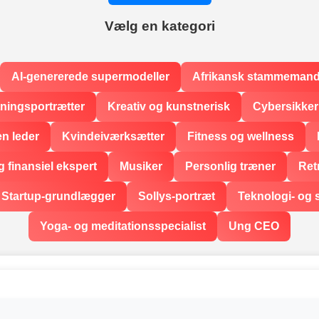
Vælg en kategori
AI-genererede supermodeller
Afrikansk stammeman
tningsportrætter
Kreativ og kunstnerisk
Cybersikke
en leder
Kvindeiværksætter
Fitness og wellness
 finansiel ekspert
Musiker
Personlig træner
Ret
Startup-grundlægger
Sollys-portræt
Teknologi- og 
Yoga- og meditationsspecialist
Ung CEO