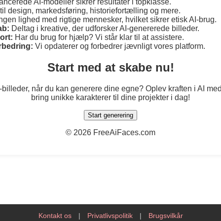
ncerede AI-modeller sikrer resultater i topklasse.
til design, markedsføring, historiefortælling og mere.
ngen lighed med rigtige mennesker, hvilket sikrer etisk AI-brug.
ab:
Deltag i kreative, der udforsker AI-genererede billeder.
ort:
Har du brug for hjælp? Vi står klar til at assistere.
rbedring:
Vi opdaterer og forbedrer jævnligt vores platform.
Start med at skabe nu!
k-billeder, når du kan generere dine egne? Oplev kraften i AI 
bring unikke karakterer til dine projekter i dag!
Start generering
©
2026 FreeAiFaces.com
Kontakt os
|
Privatlivspolitik
|
Brugsvilkår