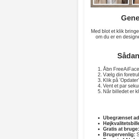
Gene
Med blot et klik bring
om du er en designer
Sådan
Åbn FreeAiFace
Vælg din foretru
Klik på 'Opdater
Vent et par seku
Når billedet er 
Ubegrænset a
Højkvalitetsbill
Gratis at bruge
Brugervenlig:
S