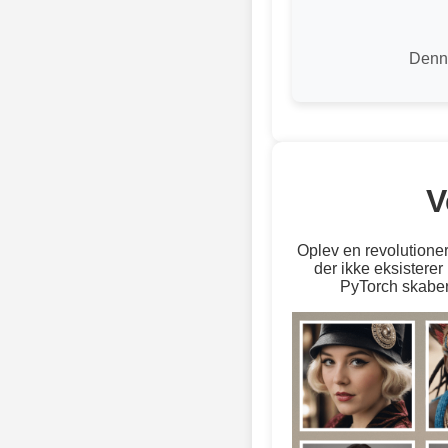
Denne
V
Oplev en revolutioner
der ikke eksistere
PyTorch skaber 