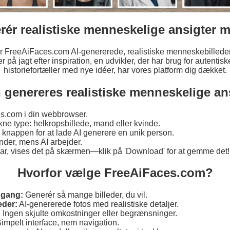
rér realistiske menneskelige ansigter m
er FreeAiFaces.com AI-genererede, realistiske menneskebilleder 
 på jagt efter inspiration, en udvikler, der har brug for autentiske
historiefortæller med nye idéer, har vores platform dig dækket.
 genereres realistiske menneskelige ans
s.com i din webbrowser.
kne type: helkropsbillede, mand eller kvinde.
' knappen for at lade AI generere en unik person.
nder, mens AI arbejder.
klar, vises det på skærmen—klik på 'Download' for at gemme det!
Hvorfor vælge FreeAiFaces.com?
dgang:
Generér så mange billeder, du vil.
eder:
AI-genererede fotos med realistiske detaljer.
:
Ingen skjulte omkostninger eller begrænsninger.
impelt interface, nem navigation.