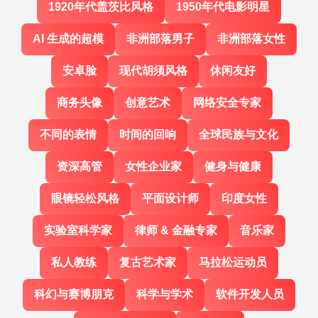
1920年代盖茨比风格
1950年代电影明星
AI 生成的超模
非洲部落男子
非洲部落女性
安卓脸
现代胡须风格
休闲友好
商务头像
创意艺术
网络安全专家
不同的表情
时间的回响
全球民族与文化
资深高管
女性企业家
健身与健康
眼镜轻松风格
平面设计师
印度女性
实验室科学家
律师 & 金融专家
音乐家
私人教练
复古艺术家
马拉松运动员
科幻与赛博朋克
科学与学术
软件开发人员