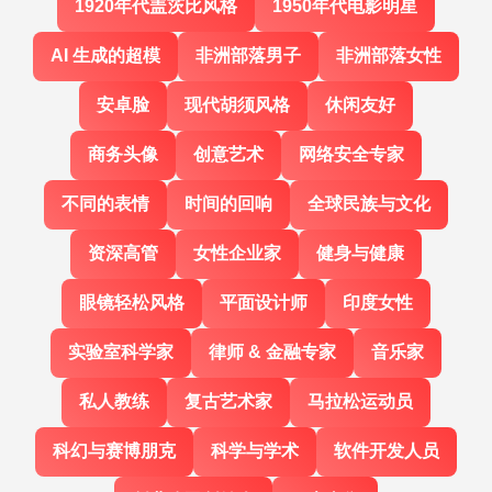
1920年代盖茨比风格
1950年代电影明星
AI 生成的超模
非洲部落男子
非洲部落女性
安卓脸
现代胡须风格
休闲友好
商务头像
创意艺术
网络安全专家
不同的表情
时间的回响
全球民族与文化
资深高管
女性企业家
健身与健康
眼镜轻松风格
平面设计师
印度女性
实验室科学家
律师 & 金融专家
音乐家
私人教练
复古艺术家
马拉松运动员
科幻与赛博朋克
科学与学术
软件开发人员