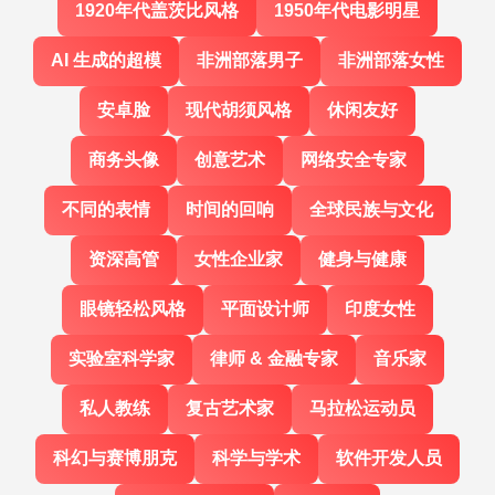
1920年代盖茨比风格
1950年代电影明星
AI 生成的超模
非洲部落男子
非洲部落女性
安卓脸
现代胡须风格
休闲友好
商务头像
创意艺术
网络安全专家
不同的表情
时间的回响
全球民族与文化
资深高管
女性企业家
健身与健康
眼镜轻松风格
平面设计师
印度女性
实验室科学家
律师 & 金融专家
音乐家
私人教练
复古艺术家
马拉松运动员
科幻与赛博朋克
科学与学术
软件开发人员