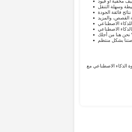
صطناعي مع FreeAiFaces.com