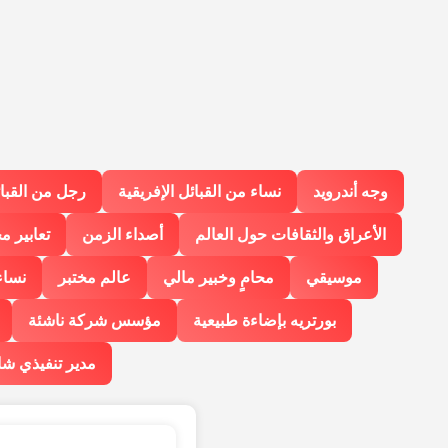
وجه أندرويد
نساء من القبائل الإفريقية
رجل من القبائ
الأعراق والثقافات حول العالم
أصداء الزمن
تعابير م
موسيقي
محامٍ وخبير مالي
عالم مختبر
نساء
بورتريه بإضاءة طبيعية
مؤسس شركة ناشئة
مدير تنفيذي ش