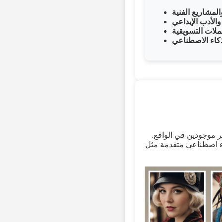
لمشاريع الفنية
الأدب الإبداعي
ملات التسويقية
كاء الاصطناعي
 موجودين في الواقع.
Huggin وPyTorch، ننشئ شخصيات فريدة دون أي مشكلات تتعلق