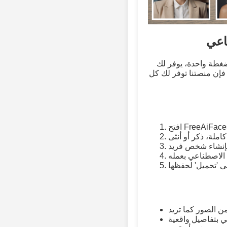
اعي
حدة، يوفر لك FreeAiFaces.com صورًا بشرية واقعية تم إنشاؤها بالذكاء الاصطناعي. سواء كنت مصممًا
فإن منصتنا توفر لك كل