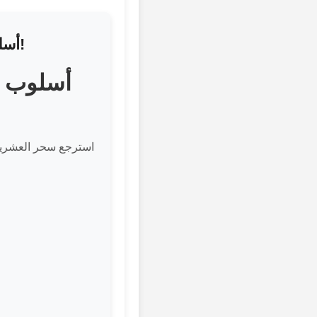
أسلوب غاتسبي في العشرينات - عصر الجاز ينبض بالحياة!
أسلوب غ
استرجع سحر العشري