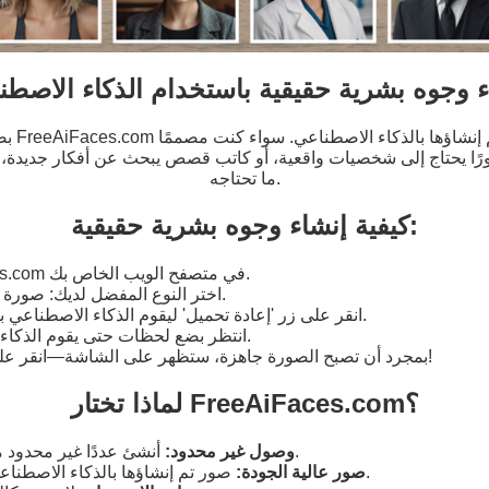
ء وجوه بشرية حقيقية باستخدام الذكاء الاصطن
بضغطة وا
ورًا يحتاج إلى شخصيات واقعية، أو كاتب قصص يبحث عن أفكار جديدة، 
ما تحتاجه.
كيفية إنشاء وجوه بشرية حقيقية:
افتح FreeAiFaces.com في متصفح الويب الخاص بك.
اختر النوع المفضل لديك: صورة كاملة، ذكر أو أنثى.
انقر على زر 'إعادة تحميل' ليقوم الذكاء الاصطناعي بإنشاء شخص فريد.
انتظر بضع لحظات حتى يقوم الذكاء الاصطناعي بعمله.
بمجرد أن تصبح الصورة جاهزة، ستظهر على الشاشة—انقر على 'تحميل' لحفظها!
لماذا تختار FreeAiFaces.com؟
أنشئ عددًا غير محدود من الصور كما تريد.
وصول غير محدود:
صور تم إنشاؤها بالذكاء الاصطناعي بتفاصيل واقعية.
صور عالية الجودة: