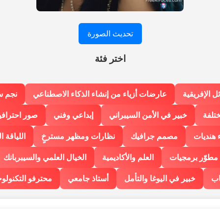
تحديث الصورة
اختر فئة
ل الإفريقية
عارضات أزياء من إنشاء الذكاء الاصطناعي
نجم س
ختلفة
خبير في الأمن السيبراني
إبداعي وفني
صور احترافي
 هنديات
مصمم جرافيك
نظارات ومظهر مسترخٍ
اللياقة ا
مطوّر برمجيات
العلم والأكاديمية
الخيال العلمي والسيبربانك
اب
خبير في اليوغا والتأمل
أستاذ جامعي
محترفو التكنولوج