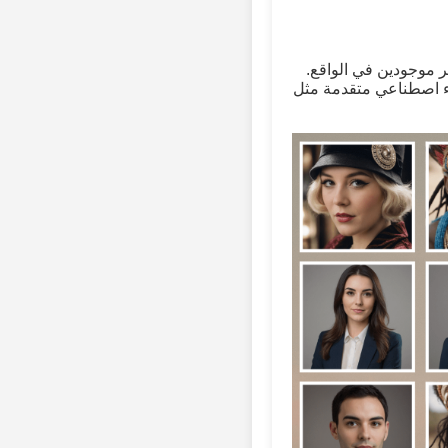
 موجودين في الواقع.
Huggin وPyTorch، ننشئ شخصيات فريدة دون أي مشكلات تتعلق