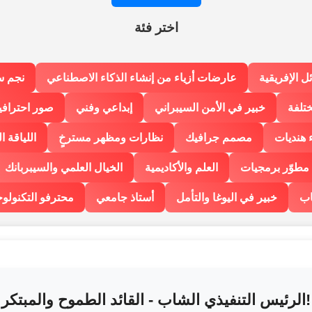
اختر فئة
ل الإفريقية
عارضات أزياء من إنشاء الذكاء الاصطناعي
نجم س
ختلفة
خبير في الأمن السيبراني
إبداعي وفني
صور احترافي
 هنديات
مصمم جرافيك
نظارات ومظهر مسترخٍ
اللياقة ا
مطوّر برمجيات
العلم والأكاديمية
الخيال العلمي والسيبربانك
اب
خبير في اليوغا والتأمل
أستاذ جامعي
محترفو التكنولوج
الرئيس التنفيذي الشاب - القائد الطموح والمبتكر!