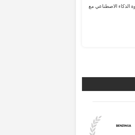
صطناعي مع FreeAiFaces.com