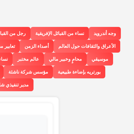
وجه أندرويد
نساء من القبائل الإفريقية
رجل من القبائ
الأعراق والثقافات حول العالم
أصداء الزمن
تعابير م
موسيقي
محامٍ وخبير مالي
عالم مختبر
نساء
بورتريه بإضاءة طبيعية
مؤسس شركة ناشئة
مدير تنفيذي ش