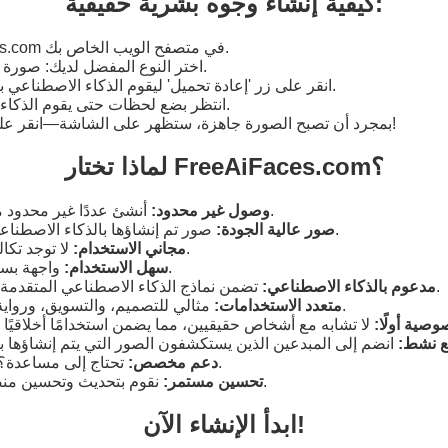
كيفية إنشاء وجوه بشرية حقيقية:
افتح FreeAiFaces.com في متصفح الويب الخاص بك.
اختر النوع المفضل لديك: صورة كاملة، ذكر أو أنثى.
انقر على زر 'إعادة تحميل' ليقوم الذكاء الاصطناعي بإنشاء شخص فريد.
انتظر بضع لحظات حتى يقوم الذكاء الاصطناعي بعمله.
بمجرد أن تصبح الصورة جاهزة، ستظهر على الشاشة—انقر على 'تحميل' لحفظها!
لماذا تختار FreeAiFaces.com؟
أنشئ عددًا غير محدود من الصور كما تريد.
وصول غير محدود:
صور تم إنشاؤها بالذكاء الاصطناعي بتفاصيل واقعية.
صور عالية الجودة:
لا توجد تكاليف مخفية أو قيود.
مجاني الاستخدام:
واجهة بسيطة وسهلة التنقل.
سهل الاستخدام:
تضمن نماذج الذكاء الاصطناعي المتقدمة نتائج فائقة الجودة.
مدعوم بالذكاء الاصطناعي:
مثالي للتصميم، والتسويق، ورواية القصص، والمزيد.
متعدد الاستخدامات:
وصية أولًا:
 نشط:
تحتاج إلى مساعدة؟ نحن هنا من أجلك.
دعم مخصص:
نقوم بتحديث وتحسين منصتنا بشكل منتظم.
تحسين مستمر:
ابدأ الإنشاء الآن!