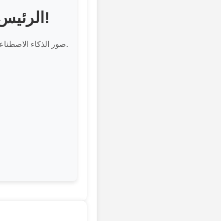
الرئيس التنفيذي الشاب - القائد الطموح والمبتكر!
صور الذكاء الاصطناعي التي تعكس **القادة الشباب** الذين يديرون الشركات الناشئة ويبتكرون في عالم الأعمال.