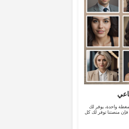
اعي
حدة، يوفر لك FreeAiFaces.com صورًا بشرية واقعية تم إنشاؤها بالذكاء الاصطناعي. سواء كنت مصممًا
فإن منصتنا توفر لك كل