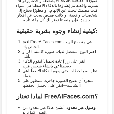
بضغطة واحدة، يوفر لك FreeAiFaces.com صورًا
بشرية واقعية تم إنشاؤها بالذكاء الاصطناعي. سواء
كنت مصممًا تبحث عن الإلهام، أو مطورًا يحتاج إلى
شخصيات واقعية، أو كاتب قصص يبحث عن أفكار
جديدة، فإن منصتنا توفر لك كل ما تحتاجه.
كيفية إنشاء وجوه بشرية حقيقية:
افتح FreeAiFaces.com في متصفح الويب
الخاص بك.
اختر النوع المفضل لديك: صورة كاملة، ذكر أو
أنثى.
انقر على زر 'إعادة تحميل' ليقوم الذكاء
الاصطناعي بإنشاء شخص فريد.
انتظر بضع لحظات حتى يقوم الذكاء الاصطناعي
بعمله.
بمجرد أن تصبح الصورة جاهزة، ستظهر على
الشاشة—انقر على 'تحميل' لحفظها!
لماذا تختار FreeAiFaces.com؟
وصول غير محدود:
أنشئ عددًا غير محدود من
الصور كما تريد.