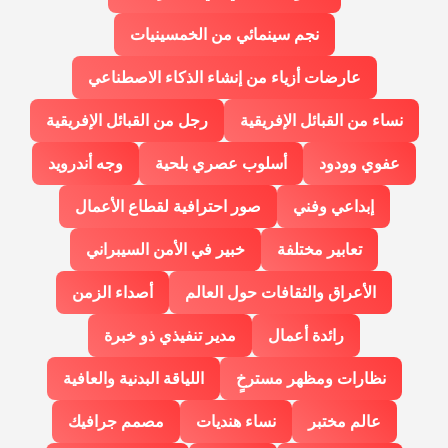
نجم سينمائي من الخمسينيات
عارضات أزياء من إنشاء الذكاء الاصطناعي
نساء من القبائل الإفريقية
رجل من القبائل الإفريقية
عفوي وودود
أسلوب عصري بلحية
وجه أندرويد
إبداعي وفني
صور احترافية لقطاع الأعمال
تعابير مختلفة
خبير في الأمن السيبراني
الأعراق والثقافات حول العالم
أصداء الزمن
رائدة أعمال
مدير تنفيذي ذو خبرة
نظارات ومظهر مسترخٍ
اللياقة البدنية والعافية
عالم مختبر
نساء هنديات
مصمم جرافيك