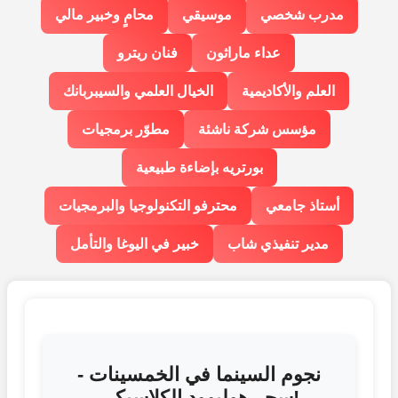
مدرب شخصي
موسيقي
محامٍ وخبير مالي
عداء ماراثون
فنان ريترو
العلم والأكاديمية
الخيال العلمي والسيبربانك
مؤسس شركة ناشئة
مطوّر برمجيات
بورتريه بإضاءة طبيعية
أستاذ جامعي
محترفو التكنولوجيا والبرمجيات
مدير تنفيذي شاب
خبير في اليوغا والتأمل
نجوم السينما في الخمسينات -
سحر هوليوود الكلاسيكي!