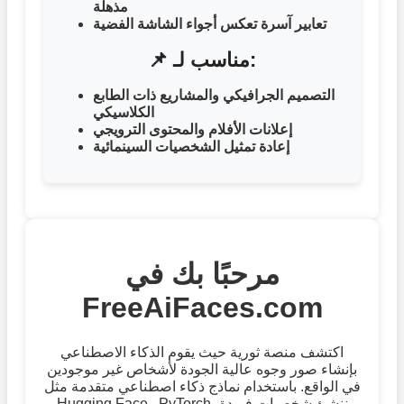
مذهلة
تعابير آسرة تعكس أجواء الشاشة الفضية
📌 مناسب لـ:
التصميم الجرافيكي والمشاريع ذات الطابع
الكلاسيكي
إعلانات الأفلام والمحتوى الترويجي
إعادة تمثيل الشخصيات السينمائية
مرحبًا بك في
FreeAiFaces.com
اكتشف منصة ثورية حيث يقوم الذكاء الاصطناعي
بإنشاء صور وجوه عالية الجودة لأشخاص غير موجودين
في الواقع. باستخدام نماذج ذكاء اصطناعي متقدمة مثل
Hugging Face وPyTorch، ننشئ شخصيات فريدة