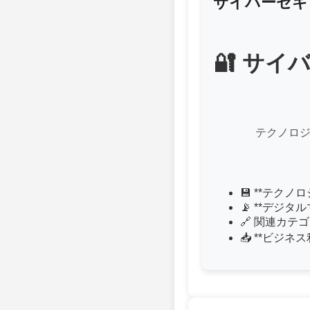
サイバーセキ
🔐 サ
テクノロジ
💾 **テク
📡 **デジ
🔗 関連カテ
📥 **ビジ