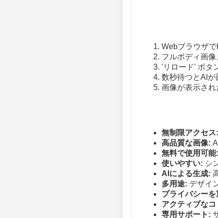
WebブラウザでFr
フルボディ画像
'リロード' ボ
数秒待つとAI
画像が表示された
無制限アクセス
高品質な画像:
無料で使用可能
使いやすい:
シ
AIによる生成:
多用途:
デザイ
プライバシーを
アクティブなコ
専用サポート: