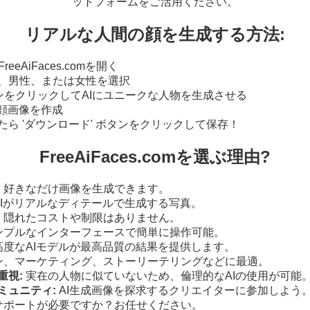
ットフォームをご活用ください。
リアルな人間の顔を生成する方法:
eeAiFaces.comを開く
、男性、または女性を選択
タンをクリックしてAIにユニークな人物を生成させる
が顔画像を作成
ら 'ダウンロード' ボタンをクリックして保存！
FreeAiFaces.comを選ぶ理由?
:
好きなだけ画像を生成できます。
AIがリアルなディテールで生成する写真。
:
隠れたコストや制限はありません。
ンプルなインターフェースで簡単に操作可能。
高度なAIモデルが最高品質の結果を提供します。
ン、マーケティング、ストーリーテリングなどに最適。
重視:
実在の人物に似ていないため、倫理的なAIの使用が可能
ミュニティ:
AI生成画像を探求するクリエイターに参加しよう
サポートが必要ですか？お任せください。