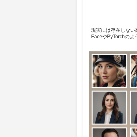
現実には存在しない高
FaceやPyTor