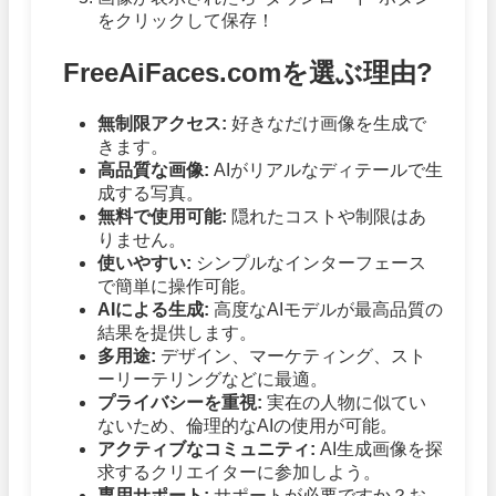
をクリックして保存！
FreeAiFaces.comを選ぶ理由?
無制限アクセス:
好きなだけ画像を生成で
きます。
高品質な画像:
AIがリアルなディテールで生
成する写真。
無料で使用可能:
隠れたコストや制限はあ
りません。
使いやすい:
シンプルなインターフェース
で簡単に操作可能。
AIによる生成:
高度なAIモデルが最高品質の
結果を提供します。
多用途:
デザイン、マーケティング、スト
ーリーテリングなどに最適。
プライバシーを重視:
実在の人物に似てい
ないため、倫理的なAIの使用が可能。
アクティブなコミュニティ:
AI生成画像を探
求するクリエイターに参加しよう。
専用サポート:
サポートが必要ですか？お