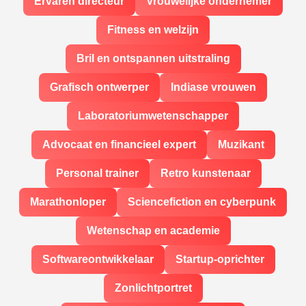
Ervaren directeur
Vrouwelijke ondernemer
Fitness en welzijn
Bril en ontspannen uitstraling
Grafisch ontwerper
Indiase vrouwen
Laboratoriumwetenschapper
Advocaat en financieel expert
Muzikant
Personal trainer
Retro kunstenaar
Marathonloper
Sciencefiction en cyberpunk
Wetenschap en academie
Softwareontwikkelaar
Startup-oprichter
Zonlichtportret