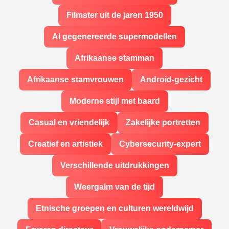
Filmster uit de jaren 1950
AI gegenereerde supermodellen
Afrikaanse stamman
Afrikaanse stamvrouwen
Android-gezicht
Moderne stijl met baard
Casual en vriendelijk
Zakelijke portretten
Creatief en artistiek
Cybersecurity-expert
Verschillende uitdrukkingen
Weergalm van de tijd
Etnische groepen en culturen wereldwijd