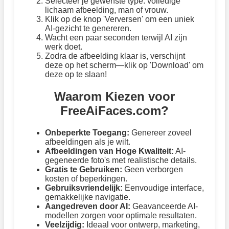
Selecteer je gewenste type: volledige
lichaam afbeelding, man of vrouw.
Klik op de knop 'Verversen' om een uniek
AI-gezicht te genereren.
Wacht een paar seconden terwijl AI zijn
werk doet.
Zodra de afbeelding klaar is, verschijnt
deze op het scherm—klik op 'Download' om
deze op te slaan!
Waarom Kiezen voor
FreeAiFaces.com?
Onbeperkte Toegang:
Genereer zoveel
afbeeldingen als je wilt.
Afbeeldingen van Hoge Kwaliteit:
AI-
gegeneerde foto's met realistische details.
Gratis te Gebruiken:
Geen verborgen
kosten of beperkingen.
Gebruiksvriendelijk:
Eenvoudige interface,
gemakkelijke navigatie.
Aangedreven door AI:
Geavanceerde AI-
modellen zorgen voor optimale resultaten.
Veelzijdig:
Ideaal voor ontwerp, marketing,