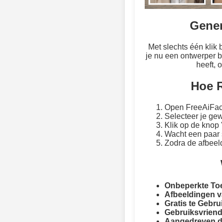
Gener
Met slechts één klik
je nu een ontwerper b
heeft, 
Hoe R
Open FreeAiFac
Selecteer je gew
Klik op de knop 
Wacht een paar s
Zodra de afbeeld
Onbeperkte To
Afbeeldingen v
Gratis te Gebru
Gebruiksvriende
Aangedreven d