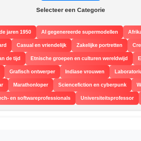
Selecteer een Categorie
 de jaren 1950
AI gegenereerde supermodellen
Afri
ard
Casual en vriendelijk
Zakelijke portretten
Cre
n de tijd
Etnische groepen en culturen wereldwijd
E
Grafisch ontwerper
Indiase vrouwen
Laborator
ar
Marathonloper
Sciencefiction en cyberpunk
W
ech- en softwareprofessionals
Universiteitsprofessor