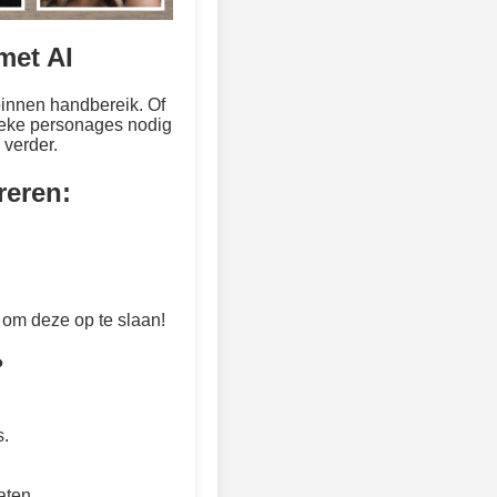
met AI
binnen handbereik. Of
tieke personages nodig
 verder.
reren:
 om deze op te slaan!
?
s.
aten.