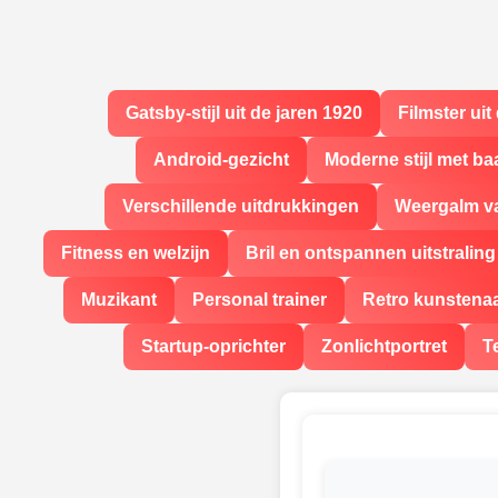
Gatsby-stijl uit de jaren 1920
Filmster uit
Android-gezicht
Moderne stijl met ba
Verschillende uitdrukkingen
Weergalm va
Fitness en welzijn
Bril en ontspannen uitstraling
Muzikant
Personal trainer
Retro kunstena
Startup-oprichter
Zonlichtportret
T