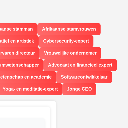
kaanse stamman
Afrikaanse stamvrouwen
atief en artistiek
Cybersecurity-expert
rvaren directeur
Vrouwelijke ondernemer
iumwetenschapper
Advocaat en financieel expert
etenschap en academie
Softwareontwikkelaar
Yoga- en meditatie-expert
Jonge CEO