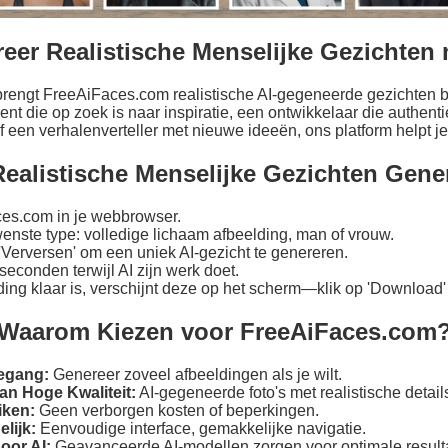
eer Realistische Menselijke Gezichten 
 brengt FreeAiFaces.com realistische AI-gegeneerde gezichten 
ent die op zoek is naar inspiratie, een ontwikkelaar die authen
of een verhalenverteller met nieuwe ideeën, ons platform helpt je
ealistische Menselijke Gezichten Gene
es.com in je webbrowser.
enste type: volledige lichaam afbeelding, man of vrouw.
'Verversen' om een uniek AI-gezicht te genereren.
econden terwijl AI zijn werk doet.
ing klaar is, verschijnt deze op het scherm—klik op 'Download'
Waarom Kiezen voor FreeAiFaces.com
egang:
Genereer zoveel afbeeldingen als je wilt.
an Hoge Kwaliteit:
AI-gegeneerde foto's met realistische detail
iken:
Geen verborgen kosten of beperkingen.
lijk:
Eenvoudige interface, gemakkelijke navigatie.
oor AI:
Geavanceerde AI-modellen zorgen voor optimale result