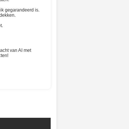
ik gegarandeerd is.
tdekken.
t.
acht van AI met
ten!