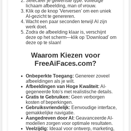
Selecteer je gewenste type: volledige
lichaam afbeelding, man of vrouw.
Klik op de knop 'Verversen' om een uniek
AI-gezicht te genereren.
Wacht een paar seconden terwijl AI zijn
werk doet.
Zodra de afbeelding klaar is, verschijnt
deze op het scherm—klik op 'Download' om
deze op te slaan!
Waarom Kiezen voor
FreeAiFaces.com?
Onbeperkte Toegang:
Genereer zoveel
afbeeldingen als je wilt.
Afbeeldingen van Hoge Kwaliteit:
AI-
gegeneerde foto's met realistische details.
Gratis te Gebruiken:
Geen verborgen
kosten of beperkingen.
Gebruiksvriendelijk:
Eenvoudige interface,
gemakkelijke navigatie.
Aangedreven door AI:
Geavanceerde AI-
modellen zorgen voor optimale resultaten.
Veelzijdig:
Ideaal voor ontwerp, marketing,