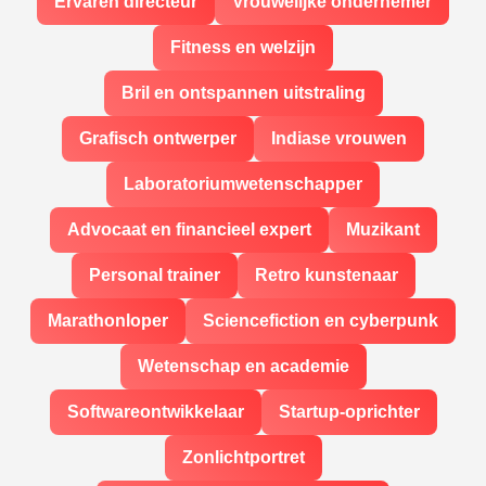
Ervaren directeur
Vrouwelijke ondernemer
Fitness en welzijn
Bril en ontspannen uitstraling
Grafisch ontwerper
Indiase vrouwen
Laboratoriumwetenschapper
Advocaat en financieel expert
Muzikant
Personal trainer
Retro kunstenaar
Marathonloper
Sciencefiction en cyberpunk
Wetenschap en academie
Softwareontwikkelaar
Startup-oprichter
Zonlichtportret