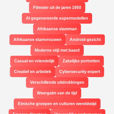
Filmster uit de jaren 1950
AI gegenereerde supermodellen
Afrikaanse stamman
Afrikaanse stamvrouwen
Android-gezicht
Moderne stijl met baard
Casual en vriendelijk
Zakelijke portretten
Creatief en artistiek
Cybersecurity-expert
Verschillende uitdrukkingen
Weergalm van de tijd
Etnische groepen en culturen wereldwijd