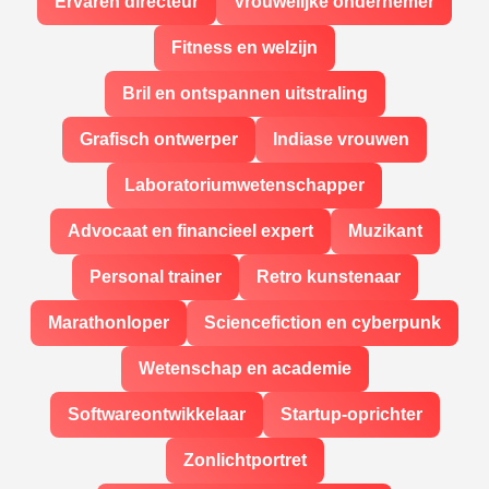
Ervaren directeur
Vrouwelijke ondernemer
Fitness en welzijn
Bril en ontspannen uitstraling
Grafisch ontwerper
Indiase vrouwen
Laboratoriumwetenschapper
Advocaat en financieel expert
Muzikant
Personal trainer
Retro kunstenaar
Marathonloper
Sciencefiction en cyberpunk
Wetenschap en academie
Softwareontwikkelaar
Startup-oprichter
Zonlichtportret