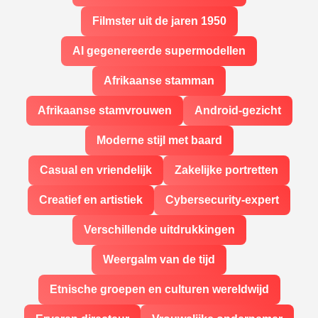
Filmster uit de jaren 1950
AI gegenereerde supermodellen
Afrikaanse stamman
Afrikaanse stamvrouwen
Android-gezicht
Moderne stijl met baard
Casual en vriendelijk
Zakelijke portretten
Creatief en artistiek
Cybersecurity-expert
Verschillende uitdrukkingen
Weergalm van de tijd
Etnische groepen en culturen wereldwijd