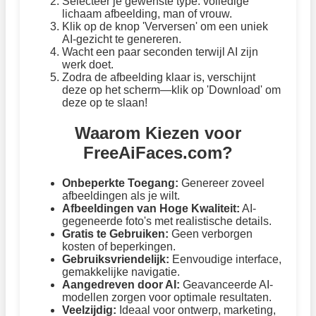
Selecteer je gewenste type: volledige
lichaam afbeelding, man of vrouw.
Klik op de knop 'Verversen' om een uniek
AI-gezicht te genereren.
Wacht een paar seconden terwijl AI zijn
werk doet.
Zodra de afbeelding klaar is, verschijnt
deze op het scherm—klik op 'Download' om
deze op te slaan!
Waarom Kiezen voor
FreeAiFaces.com?
Onbeperkte Toegang:
Genereer zoveel
afbeeldingen als je wilt.
Afbeeldingen van Hoge Kwaliteit:
AI-
gegeneerde foto's met realistische details.
Gratis te Gebruiken:
Geen verborgen
kosten of beperkingen.
Gebruiksvriendelijk:
Eenvoudige interface,
gemakkelijke navigatie.
Aangedreven door AI:
Geavanceerde AI-
modellen zorgen voor optimale resultaten.
Veelzijdig:
Ideaal voor ontwerp, marketing,