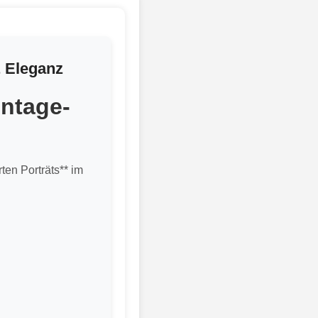
& Eleganz
intage-
ten Porträts** im