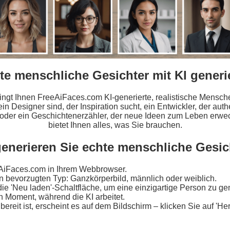
te menschliche Gesichter mit KI generi
ringt Ihnen FreeAiFaces.com KI-generierte, realistische Mensche
ein Designer sind, der Inspiration sucht, ein Entwickler, der au
 oder ein Geschichtenerzähler, der neue Ideen zum Leben erwec
bietet Ihnen alles, was Sie brauchen.
enerieren Sie echte menschliche Gesic
AiFaces.com in Ihrem Webbrowser.
n bevorzugten Typ: Ganzkörperbild, männlich oder weiblich.
die 'Neu laden'-Schaltfläche, um eine einzigartige Person zu ge
n Moment, während die KI arbeitet.
bereit ist, erscheint es auf dem Bildschirm – klicken Sie auf 'He