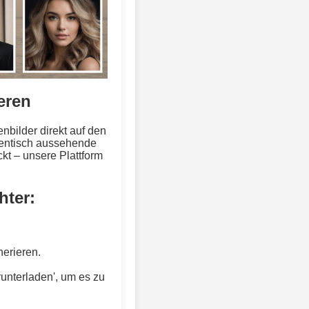
eren
nbilder direkt auf den
thentisch aussehende
kt – unsere Plattform
hter:
nerieren.
runterladen', um es zu