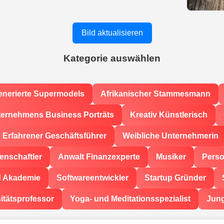
Bild aktualisieren
Kategorie auswählen
enerierte Supermodels
Afrikanischer Stammesmann
ernehmens Business Porträts
Kreativ Künstlerisch
Erfahrener Geschäftsführer
Weibliche Unternehmerin
enschaftler
Anwalt Finanzexperte
Musiker
Perso
d Akademie
Softwareentwickler
Startup Gründer
itätsprofessor
Yoga- und Meditationsspezialist
Jun