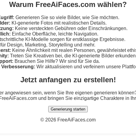
Warum FreeAiFaces.com wählen?
ugriff:
Generieren Sie so viele Bilder, wie Sie möchten.
lder:
KI-generierte Fotos mit realistischen Details.
tzung:
Keine versteckten Gebühren oder Einschränkungen.
lich:
Einfache Oberfläche, leichte Navigation.
schrittliche KI-Modelle sorgen für erstklassige Ergebnisse.
für Design, Marketing, Storytelling und mehr.
erst:
Keine Ähnlichkeit mit realen Personen, gewährleistet eth
ity:
Treten Sie Kreativen bei, die KI-generierte Bilder erkunden
pport:
Brauchen Sie Hilfe? Wir sind für Sie da.
e Verbesserung:
Wir aktualisieren und verfeinern unsere Plattf
Jetzt anfangen zu erstellen!
er angewiesen sein, wenn Sie Ihre eigenen generieren können? 
 FreeAiFaces.com und bringen Sie einzigartige Charaktere in Ihr
Generierung starten
©
2026 FreeAiFaces.com