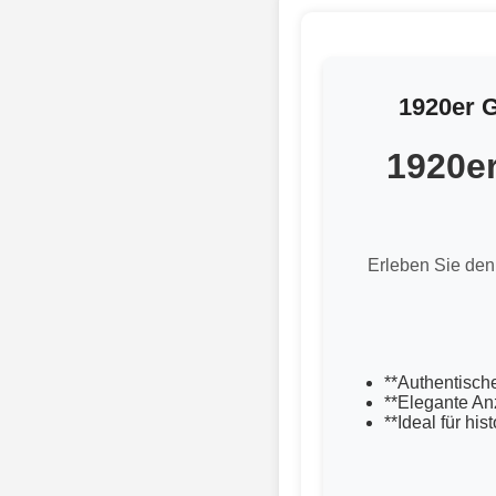
1920er G
1920er
Erleben Sie den 
**Authentisch
**Elegante An
**Ideal für hi