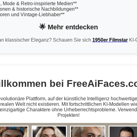
, Mode & Retro-inspirierte Medien**
ionen & historische Nachbildungen**
utoren und Vintage-Liebhaber**
🌟 Mehr entdecken
t an klassischer Eleganz? Schauen Sie sich
1950er Filmstar
KI-G
llkommen bei FreeAiFaces.
volutionäre Plattform, auf der künstliche Intelligenz hochwerti
r realen Welt nicht existieren. Mit fortschrittlichen KI-Modellen
 einzigartige Charaktere ohne Urheberrechtsprobleme. Verwenden
Projekten!