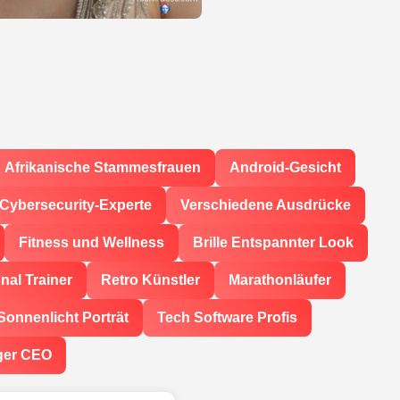
Afrikanische Stammesfrauen
Android-Gesicht
Cybersecurity-Experte
Verschiedene Ausdrücke
Fitness und Wellness
Brille Entspannter Look
nal Trainer
Retro Künstler
Marathonläufer
Sonnenlicht Porträt
Tech Software Profis
ger CEO