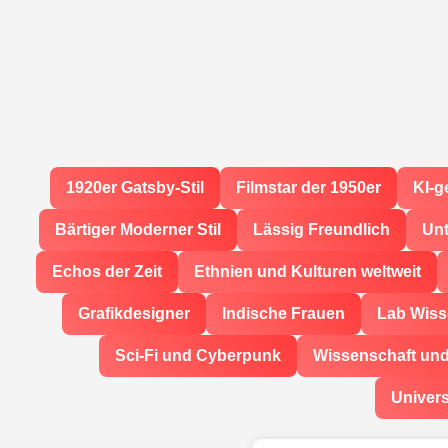
1920er Gatsby-Stil
Filmstar der 1950er
KI-g
Bärtiger Moderner Stil
Lässig Freundlich
Unt
Echos der Zeit
Ethnien und Kulturen weltweit
Grafikdesigner
Indische Frauen
Lab Wiss
Sci-Fi und Cyberpunk
Wissenschaft un
Univers