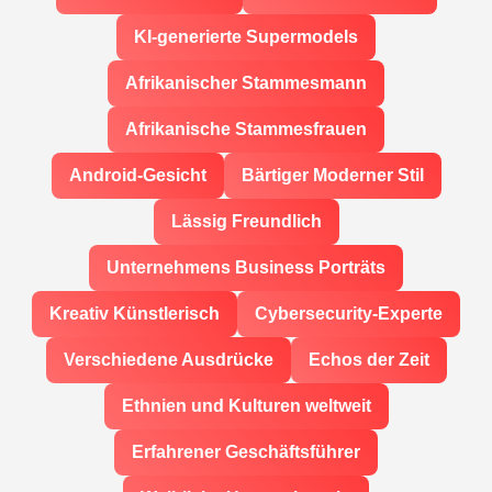
KI-generierte Supermodels
Afrikanischer Stammesmann
Afrikanische Stammesfrauen
Android-Gesicht
Bärtiger Moderner Stil
Lässig Freundlich
Unternehmens Business Porträts
Kreativ Künstlerisch
Cybersecurity-Experte
Verschiedene Ausdrücke
Echos der Zeit
Ethnien und Kulturen weltweit
Erfahrener Geschäftsführer