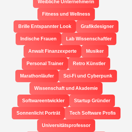
Weibliche Unternehmerin
Fitness und Wellness
Brille Entspannter Look
Grafikdesigner
Indische Frauen
Lab Wissenschaftler
Anwalt Finanzexperte
Musiker
Personal Trainer
Retro Künstler
Marathonläufer
Sci-Fi und Cyberpunk
Wissenschaft und Akademie
Softwareentwickler
Startup Gründer
Sonnenlicht Porträt
Tech Software Profis
Universitätsprofessor