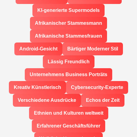
KI-generierte Supermodels
Afrikanischer Stammesmann
Afrikanische Stammesfrauen
Android-Gesicht
Bärtiger Moderner Stil
Lässig Freundlich
Unternehmens Business Porträts
Kreativ Künstlerisch
Cybersecurity-Experte
Verschiedene Ausdrücke
Echos der Zeit
Ethnien und Kulturen weltweit
Erfahrener Geschäftsführer