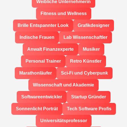
Weibliche Unternehmerin
Fitness und Wellness
Brille Entspannter Look
Grafikdesigner
Indische Frauen
Lab Wissenschaftler
Anwalt Finanzexperte
Musiker
Personal Trainer
Retro Künstler
Marathonläufer
Sci-Fi und Cyberpunk
Wissenschaft und Akademie
Softwareentwickler
Startup Gründer
Sonnenlicht Porträt
Tech Software Profis
Universitätsprofessor