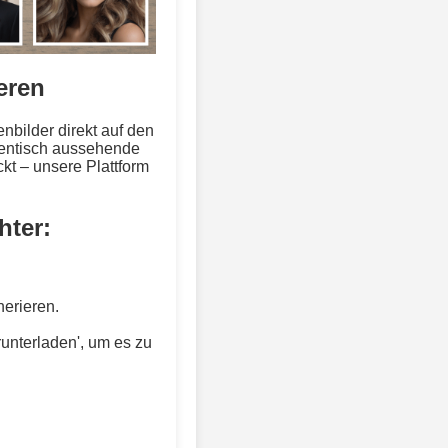
eren
nbilder direkt auf den
thentisch aussehende
kt – unsere Plattform
hter:
nerieren.
runterladen', um es zu