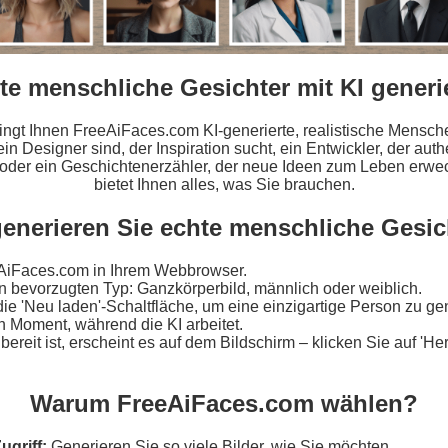
te menschliche Gesichter mit KI generi
ringt Ihnen FreeAiFaces.com KI-generierte, realistische Mensche
ein Designer sind, der Inspiration sucht, ein Entwickler, der au
 oder ein Geschichtenerzähler, der neue Ideen zum Leben erwec
bietet Ihnen alles, was Sie brauchen.
enerieren Sie echte menschliche Gesic
AiFaces.com in Ihrem Webbrowser.
n bevorzugten Typ: Ganzkörperbild, männlich oder weiblich.
die 'Neu laden'-Schaltfläche, um eine einzigartige Person zu ge
n Moment, während die KI arbeitet.
bereit ist, erscheint es auf dem Bildschirm – klicken Sie auf 'He
Warum FreeAiFaces.com wählen?
ugriff:
Generieren Sie so viele Bilder, wie Sie möchten.