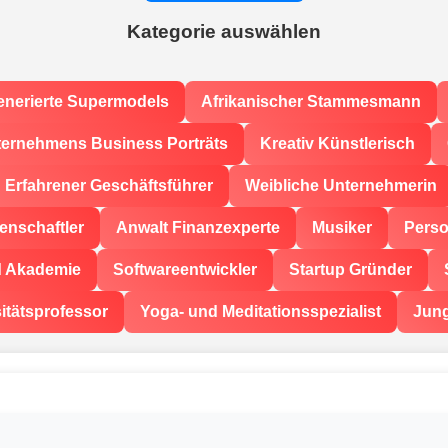
Kategorie auswählen
enerierte Supermodels
Afrikanischer Stammesmann
ernehmens Business Porträts
Kreativ Künstlerisch
Erfahrener Geschäftsführer
Weibliche Unternehmerin
enschaftler
Anwalt Finanzexperte
Musiker
Perso
d Akademie
Softwareentwickler
Startup Gründer
itätsprofessor
Yoga- und Meditationsspezialist
Jun