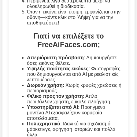
Περιμένετε λίγα δευτερόλεπτα μέχρι να
ολοκληρωθεί η διαδικασία.
Όταν η εικόνα είναι έτοιμη, εμφανίζεται στην
οθόνη—κάντε κλικ στο 'Λήψη' για να την
αποθηκεύσετε!
Γιατί να επιλέξετε το
FreeAiFaces.com;
Απεριόριστη πρόσβαση:
Δημιουργήστε
όσες εικόνες θέλετε.
Υψηλής ποιότητας εικόνες:
Φωτογραφίες
που δημιουργούνται από AI με ρεαλιστικές
λεπτομέρειες.
Δωρεάν χρήση:
Χωρίς κρυφές χρεώσεις ή
περιορισμούς.
Φιλικό προς τον χρήστη:
Απλό
περιβάλλον χρήστη, εύκολη πλοήγηση.
Υποστηρίζεται από AI:
Προηγμένα
μοντέλα AI εξασφαλίζουν κορυφαία
αποτελέσματα.
Πολυχρηστικό:
Ιδανικό για σχεδιασμό,
μάρκετινγκ, αφήγηση ιστοριών και πολλά
άλλα.