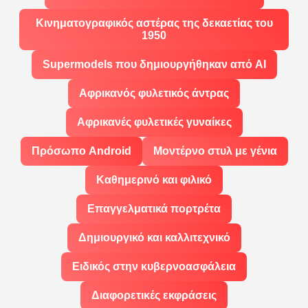
Κινηματογραφικός αστέρας της δεκαετίας του
1950
Supermodels που δημιουργήθηκαν από AI
Αφρικανός φυλετικός άντρας
Αφρικανές φυλετικές γυναίκες
Πρόσωπο Android
Μοντέρνο στυλ με γένια
Καθημερινό και φιλικό
Επαγγελματικά πορτρέτα
Δημιουργικό και καλλιτεχνικό
Ειδικός στην κυβερνοασφάλεια
Διαφορετικές εκφράσεις