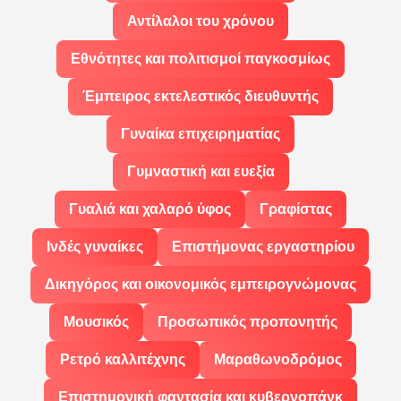
Αντίλαλοι του χρόνου
Εθνότητες και πολιτισμοί παγκοσμίως
Έμπειρος εκτελεστικός διευθυντής
Γυναίκα επιχειρηματίας
Γυμναστική και ευεξία
Γυαλιά και χαλαρό ύφος
Γραφίστας
Ινδές γυναίκες
Επιστήμονας εργαστηρίου
Δικηγόρος και οικονομικός εμπειρογνώμονας
Μουσικός
Προσωπικός προπονητής
Ρετρό καλλιτέχνης
Μαραθωνοδρόμος
Επιστημονική φαντασία και κυβερνοπάνκ