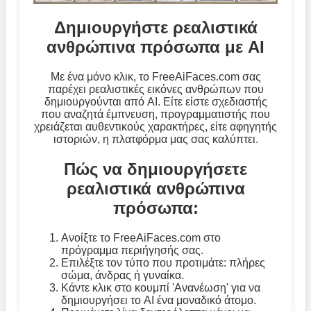
Δημιουργήστε ρεαλιστικά
ανθρώπινα πρόσωπα με AI
Με ένα μόνο κλικ, το FreeAiFaces.com σας
παρέχει ρεαλιστικές εικόνες ανθρώπων που
δημιουργούνται από AI. Είτε είστε σχεδιαστής
που αναζητά έμπνευση, προγραμματιστής που
χρειάζεται αυθεντικούς χαρακτήρες, είτε αφηγητής
ιστοριών, η πλατφόρμα μας σας καλύπτει.
Πώς να δημιουργήσετε
ρεαλιστικά ανθρώπινα
πρόσωπα:
Ανοίξτε το FreeAiFaces.com στο
πρόγραμμα περιήγησής σας.
Επιλέξτε τον τύπο που προτιμάτε: πλήρες
σώμα, άνδρας ή γυναίκα.
Κάντε κλικ στο κουμπί 'Ανανέωση' για να
δημιουργήσει το AI ένα μοναδικό άτομο.