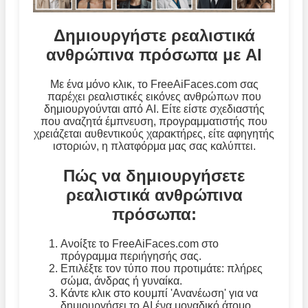
Δημιουργήστε ρεαλιστικά
ανθρώπινα πρόσωπα με AI
Με ένα μόνο κλικ, το FreeAiFaces.com σας
παρέχει ρεαλιστικές εικόνες ανθρώπων που
δημιουργούνται από AI. Είτε είστε σχεδιαστής
που αναζητά έμπνευση, προγραμματιστής που
χρειάζεται αυθεντικούς χαρακτήρες, είτε αφηγητής
ιστοριών, η πλατφόρμα μας σας καλύπτει.
Πώς να δημιουργήσετε
ρεαλιστικά ανθρώπινα
πρόσωπα:
Ανοίξτε το FreeAiFaces.com στο
πρόγραμμα περιήγησής σας.
Επιλέξτε τον τύπο που προτιμάτε: πλήρες
σώμα, άνδρας ή γυναίκα.
Κάντε κλικ στο κουμπί 'Ανανέωση' για να
δημιουργήσει το AI ένα μοναδικό άτομο.