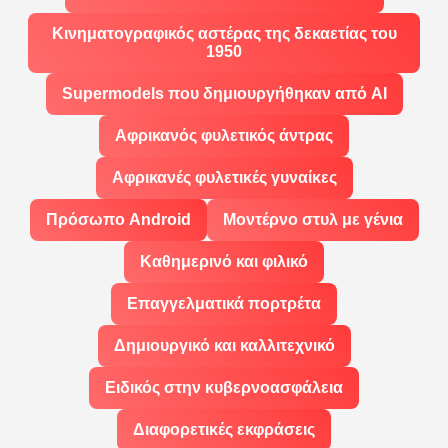
Κινηματογραφικός αστέρας της δεκαετίας του
1950
Supermodels που δημιουργήθηκαν από AI
Αφρικανός φυλετικός άντρας
Αφρικανές φυλετικές γυναίκες
Πρόσωπο Android
Μοντέρνο στυλ με γένια
Καθημερινό και φιλικό
Επαγγελματικά πορτρέτα
Δημιουργικό και καλλιτεχνικό
Ειδικός στην κυβερνοασφάλεια
Διαφορετικές εκφράσεις