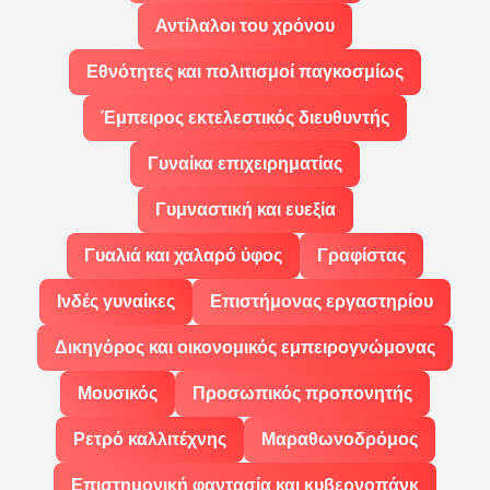
Αντίλαλοι του χρόνου
Εθνότητες και πολιτισμοί παγκοσμίως
Έμπειρος εκτελεστικός διευθυντής
Γυναίκα επιχειρηματίας
Γυμναστική και ευεξία
Γυαλιά και χαλαρό ύφος
Γραφίστας
Ινδές γυναίκες
Επιστήμονας εργαστηρίου
Δικηγόρος και οικονομικός εμπειρογνώμονας
Μουσικός
Προσωπικός προπονητής
Ρετρό καλλιτέχνης
Μαραθωνοδρόμος
Επιστημονική φαντασία και κυβερνοπάνκ