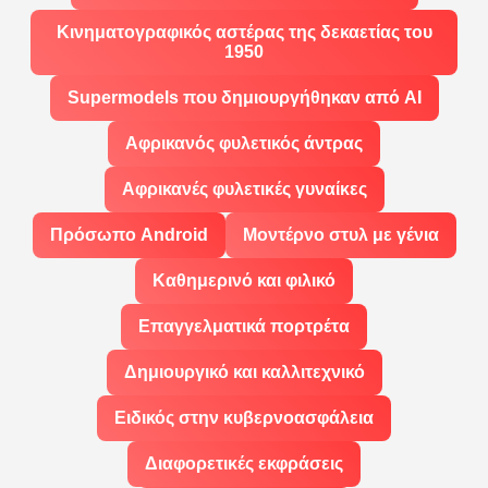
Κινηματογραφικός αστέρας της δεκαετίας του
1950
Supermodels που δημιουργήθηκαν από AI
Αφρικανός φυλετικός άντρας
Αφρικανές φυλετικές γυναίκες
Πρόσωπο Android
Μοντέρνο στυλ με γένια
Καθημερινό και φιλικό
Επαγγελματικά πορτρέτα
Δημιουργικό και καλλιτεχνικό
Ειδικός στην κυβερνοασφάλεια
Διαφορετικές εκφράσεις