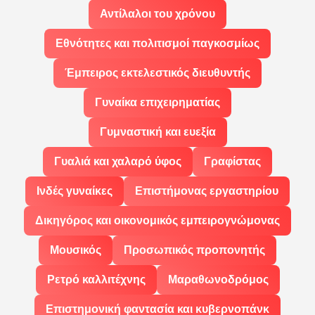
Αντίλαλοι του χρόνου
Εθνότητες και πολιτισμοί παγκοσμίως
Έμπειρος εκτελεστικός διευθυντής
Γυναίκα επιχειρηματίας
Γυμναστική και ευεξία
Γυαλιά και χαλαρό ύφος
Γραφίστας
Ινδές γυναίκες
Επιστήμονας εργαστηρίου
Δικηγόρος και οικονομικός εμπειρογνώμονας
Μουσικός
Προσωπικός προπονητής
Ρετρό καλλιτέχνης
Μαραθωνοδρόμος
Επιστημονική φαντασία και κυβερνοπάνκ