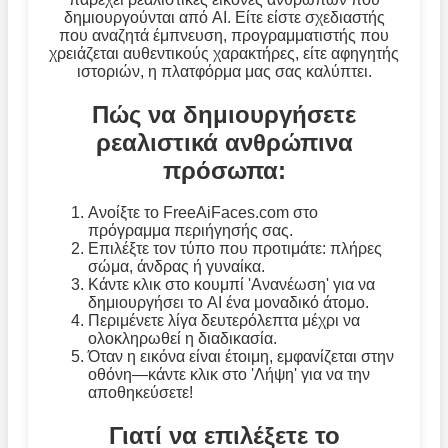
δημιουργούνται από AI. Είτε είστε σχεδιαστής
που αναζητά έμπνευση, προγραμματιστής που
χρειάζεται αυθεντικούς χαρακτήρες, είτε αφηγητής
ιστοριών, η πλατφόρμα μας σας καλύπτει.
Πώς να δημιουργήσετε
ρεαλιστικά ανθρώπινα
πρόσωπα:
Ανοίξτε το FreeAiFaces.com στο
πρόγραμμα περιήγησής σας.
Επιλέξτε τον τύπο που προτιμάτε: πλήρες
σώμα, άνδρας ή γυναίκα.
Κάντε κλικ στο κουμπί 'Ανανέωση' για να
δημιουργήσει το AI ένα μοναδικό άτομο.
Περιμένετε λίγα δευτερόλεπτα μέχρι να
ολοκληρωθεί η διαδικασία.
Όταν η εικόνα είναι έτοιμη, εμφανίζεται στην
οθόνη—κάντε κλικ στο 'Λήψη' για να την
αποθηκεύσετε!
Γιατί να επιλέξετε το