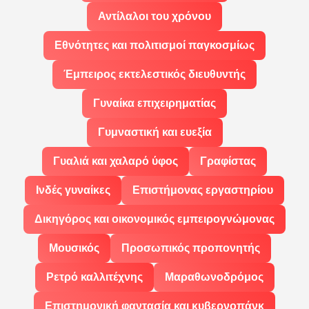
Αντίλαλοι του χρόνου
Εθνότητες και πολιτισμοί παγκοσμίως
Έμπειρος εκτελεστικός διευθυντής
Γυναίκα επιχειρηματίας
Γυμναστική και ευεξία
Γυαλιά και χαλαρό ύφος
Γραφίστας
Ινδές γυναίκες
Επιστήμονας εργαστηρίου
Δικηγόρος και οικονομικός εμπειρογνώμονας
Μουσικός
Προσωπικός προπονητής
Ρετρό καλλιτέχνης
Μαραθωνοδρόμος
Επιστημονική φαντασία και κυβερνοπάνκ