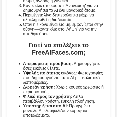
σώμα, άνδρας ή γυναίκα.
Κάντε κλικ στο κουμπί 'Ανανέωση' για να
δημιουργήσει το AI ένα μοναδικό άτομο.
Περιμένετε λίγα δευτερόλεπτα μέχρι να
ολοκληρωθεί η διαδικασία.
Όταν η εικόνα είναι έτοιμη, εμφανίζεται στην
οθόνη—κάντε κλικ στο 'Λήψη' για να την
αποθηκεύσετε!
Γιατί να επιλέξετε το
FreeAiFaces.com;
Απεριόριστη πρόσβαση:
Δημιουργήστε
όσες εικόνες θέλετε.
Υψηλής ποιότητας εικόνες:
Φωτογραφίες
που δημιουργούνται από AI με ρεαλιστικές
λεπτομέρειες.
Δωρεάν χρήση:
Χωρίς κρυφές χρεώσεις ή
περιορισμούς.
Φιλικό προς τον χρήστη:
Απλό
περιβάλλον χρήστη, εύκολη πλοήγηση.
Υποστηρίζεται από AI:
Προηγμένα
μοντέλα AI εξασφαλίζουν κορυφαία
αποτελέσματα.