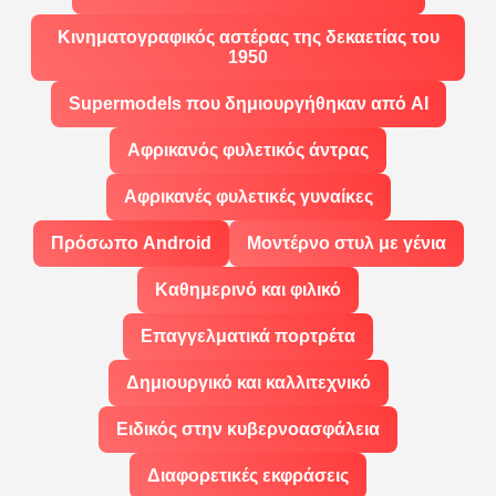
Κινηματογραφικός αστέρας της δεκαετίας του
1950
Supermodels που δημιουργήθηκαν από AI
Αφρικανός φυλετικός άντρας
Αφρικανές φυλετικές γυναίκες
Πρόσωπο Android
Μοντέρνο στυλ με γένια
Καθημερινό και φιλικό
Επαγγελματικά πορτρέτα
Δημιουργικό και καλλιτεχνικό
Ειδικός στην κυβερνοασφάλεια
Διαφορετικές εκφράσεις