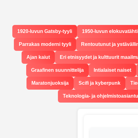
1920-luvun Gatsby-tyyli
1950-luvun elokuvatähti
Parrakas moderni tyyli
Rentoutunut ja ystävälli
Ajan kaiut
Eri etnisyydet ja kulttuurit maailm
Graafinen suunnittelija
Intialaiset naiset
Maratonjuoksija
Scifi ja kyberpunk
Tie
Teknologia- ja ohjelmistoasiantu