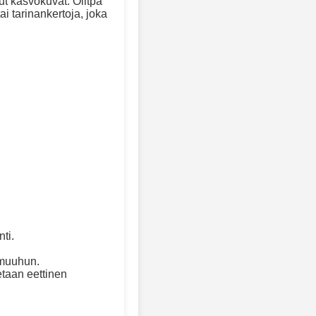
ut kasvokuvat. Olitpa
tai tarinankertoja, joka
ti.
 muuhun.
etaan eettinen