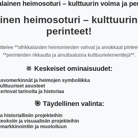
alainen heimosoturi – kulttuurin voima ja per
ainen heimosoturi – kulttuurin
perinteet!
telee **afrikkalaisten heimomiesten vahvat ja arvokkaat piirteet
**perinteiden rikkautta ja ainutlaatuisia kulttuurielementtejä**.
🔆 Keskeiset ominaisuudet:
kasvomerkinnät ja heimojen symboliikka
kulttuuriset asusteet
kertovat tarinoita ja historiaa
🎯 Täydellinen valinta:
ja historiallisiin projekteihin
teoksiin ja visuaalisiin projekteihin
 markkinointiin ja muotoiluun