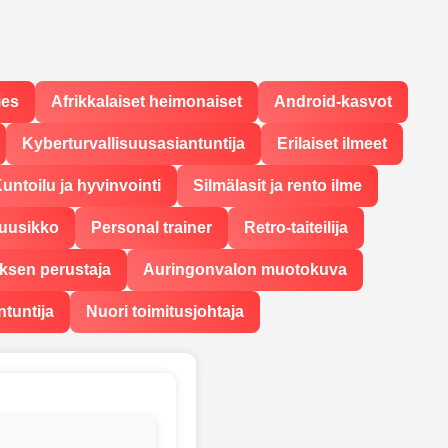
ies
Afrikkalaiset heimonaiset
Android-kasvot
Kyberturvallisuusasiantuntija
Erilaiset ilmeet
untoilu ja hyvinvointi
Silmälasit ja rento ilme
uusikko
Personal trainer
Retro-taiteilija
yksen perustaja
Auringonvalon muotokuva
ntuntija
Nuori toimitusjohtaja