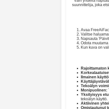
Vain yhdellä napsaut
suunnittelija, joka ets
Avaa FreeAiFac
Valitse haluamas
Napsauta 'Päivitä
Odota muutama h
Kun kuva on val
Rajoittamaton k
Korkealaatuiset
Ilmainen käyttö
Käyttäjäystäväl
Tekoälyn voimi
Monipuolinen:
Yksityisyys etus
tekoälyn käyttö.
Aktiivinen yhte
Omistautunut t