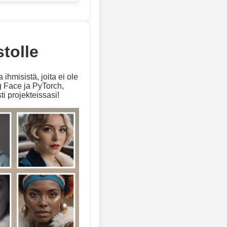
tolle
hmisistä, joita ei ole
g Face ja PyTorch,
i projekteissasi!