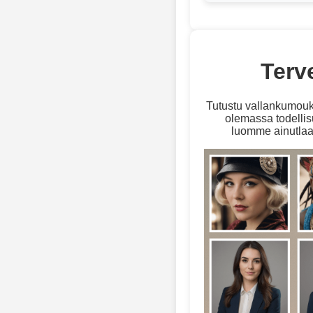
Terv
Tutustu vallankumouks
olemassa todellis
luomme ainutlaat