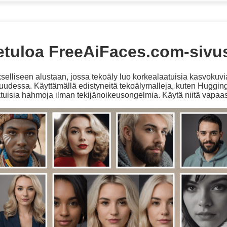
etuloa FreeAiFaces.com-sivus
elliseen alustaan, jossa tekoäly luo korkealaatuisia kasvokuvia i
uudessa. Käyttämällä edistyneitä tekoälymalleja, kuten Huggin
uisia hahmoja ilman tekijänoikeusongelmia. Käytä niitä vapaast