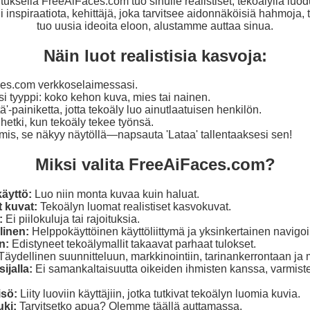
uksella FreeAiFaces.com tuo sinulle realistiset, tekoälyllä luod
ii inspiraatiota, kehittäjä, joka tarvitsee aidonnäköisiä hahmoja, 
tuo uusia ideoita eloon, alustamme auttaa sinua.
Näin luot realistisia kasvoja:
es.com verkkoselaimessasi.
i tyyppi: koko kehon kuva, mies tai nainen.
'-painiketta, jotta tekoäly luo ainutlaatuisen henkilön.
etki, kun tekoäly tekee työnsä.
mis, se näkyy näytöllä—napsauta 'Lataa' tallentaaksesi sen!
Miksi valita FreeAiFaces.com?
äyttö:
Luo niin monta kuvaa kuin haluat.
 kuvat:
Tekoälyn luomat realistiset kasvokuvat.
:
Ei piilokuluja tai rajoituksia.
linen:
Helppokäyttöinen käyttöliittymä ja yksinkertainen navigoin
n:
Edistyneet tekoälymallit takaavat parhaat tulokset.
Täydellinen suunnitteluun, markkinointiin, tarinankerrontaan ja
ijalla:
Ei samankaltaisuutta oikeiden ihmisten kanssa, varmist
isö:
Liity luoviin käyttäjiin, jotka tutkivat tekoälyn luomia kuvia.
uki:
Tarvitsetko apua? Olemme täällä auttamassa.