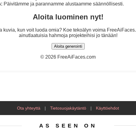
s:
Päivitämme ja parannamme alustaamme säännöllisesti.
Aloita luominen nyt!
ta kuvia, kun voit luoda omia? Koe tekoälyn voima FreeAiFaces.
ainutlaatuisia hahmoja projekteihisi jo tänään!
Aloita generointi
©
2026 FreeAiFaces.com
Ota yhteyttä
|
Tietosuojakäytäntö
|
Käyttöehdot
AS SEEN ON