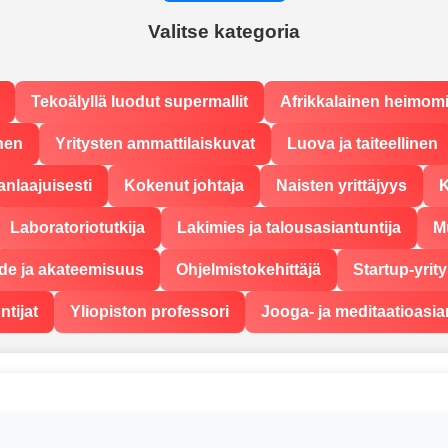
Valitse kategoria
Tekoälyllä luodut supermallit
Afrikkalainen heimom
nen
Yritysten ammattilaiskuvat
Luova ja taiteellinen
anlaajuisesti
Kokenut johtaja
Naisten yrittäjyys
K
Laboratoriotutkija
Lakimies ja talousasiantuntija
M
de ja akateemisuus
Ohjelmistokehittäjä
Startup-yrit
ntijat
Yliopiston professori
Jooga- ja meditaatioasia