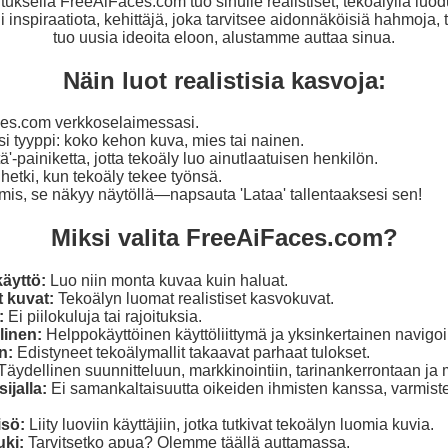
uksella FreeAiFaces.com tuo sinulle realistiset, tekoälyllä luod
ii inspiraatiota, kehittäjä, joka tarvitsee aidonnäköisiä hahmoja, 
tuo uusia ideoita eloon, alustamme auttaa sinua.
Näin luot realistisia kasvoja:
es.com verkkoselaimessasi.
i tyyppi: koko kehon kuva, mies tai nainen.
'-painiketta, jotta tekoäly luo ainutlaatuisen henkilön.
etki, kun tekoäly tekee työnsä.
mis, se näkyy näytöllä—napsauta 'Lataa' tallentaaksesi sen!
Miksi valita FreeAiFaces.com?
äyttö:
Luo niin monta kuvaa kuin haluat.
 kuvat:
Tekoälyn luomat realistiset kasvokuvat.
:
Ei piilokuluja tai rajoituksia.
linen:
Helppokäyttöinen käyttöliittymä ja yksinkertainen navigoin
n:
Edistyneet tekoälymallit takaavat parhaat tulokset.
Täydellinen suunnitteluun, markkinointiin, tarinankerrontaan ja
ijalla:
Ei samankaltaisuutta oikeiden ihmisten kanssa, varmist
isö:
Liity luoviin käyttäjiin, jotka tutkivat tekoälyn luomia kuvia.
uki:
Tarvitsetko apua? Olemme täällä auttamassa.