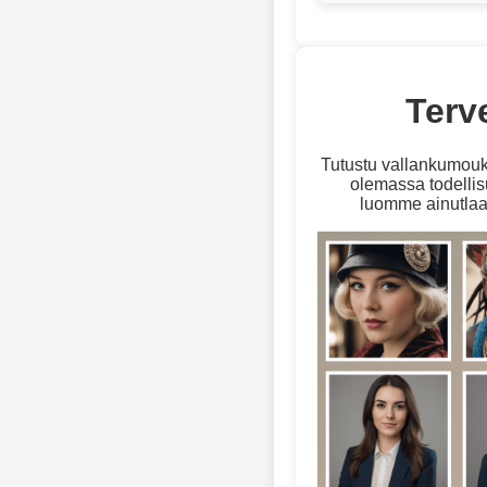
Terv
Tutustu vallankumouks
olemassa todellis
luomme ainutlaat