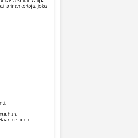
ut kasvokuvat. Olitpa
tai tarinankertoja, joka
ti.
 muuhun.
etaan eettinen