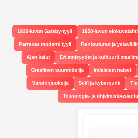
1920-luvun Gatsby-tyyli
1950-luvun elokuvatähti
Parrakas moderni tyyli
Rentoutunut ja ystävälli
Ajan kaiut
Eri etnisyydet ja kulttuurit maailm
Graafinen suunnittelija
Intialaiset naiset
Maratonjuoksija
Scifi ja kyberpunk
Tie
Teknologia- ja ohjelmistoasiantu