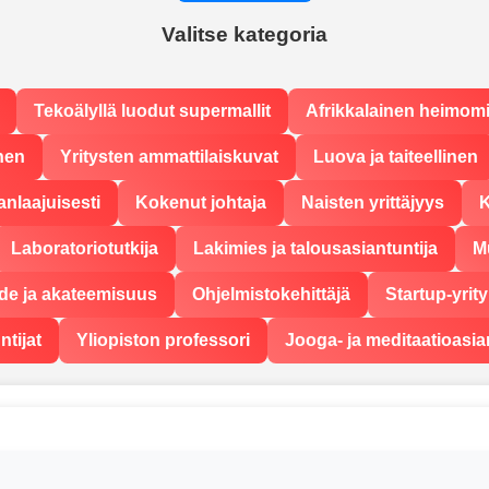
Valitse kategoria
Tekoälyllä luodut supermallit
Afrikkalainen heimom
nen
Yritysten ammattilaiskuvat
Luova ja taiteellinen
anlaajuisesti
Kokenut johtaja
Naisten yrittäjyys
K
Laboratoriotutkija
Lakimies ja talousasiantuntija
M
de ja akateemisuus
Ohjelmistokehittäjä
Startup-yrit
ntijat
Yliopiston professori
Jooga- ja meditaatioasia