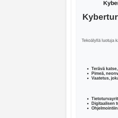
Kyber
Kybertur
Tekoälyllä luotuja k
Terävä katse,
Pimeä, neonv
Vaatetus, jo
Tietoturvayri
Digitaalisen
Ohjelmointiin,