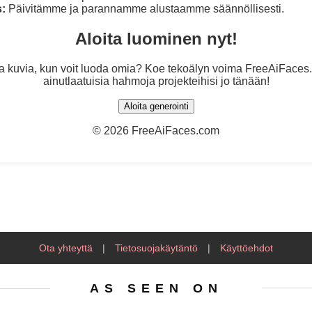
s:
Päivitämme ja parannamme alustaamme säännöllisesti.
Aloita luominen nyt!
ta kuvia, kun voit luoda omia? Koe tekoälyn voima FreeAiFaces.
ainutlaatuisia hahmoja projekteihisi jo tänään!
Aloita generointi
©
2026 FreeAiFaces.com
Ota yhteyttä
|
Tietosuojakäytäntö
|
Käyttöehdot
AS SEEN ON