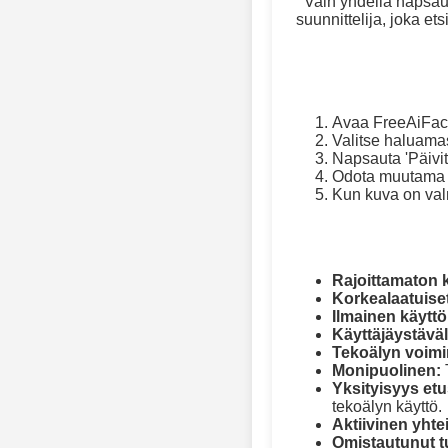
Vain yhdellä napsaut
suunnittelija, joka ets
Avaa FreeAiFac
Valitse haluamas
Napsauta 'Päivitä
Odota muutama h
Kun kuva on val
Rajoittamaton k
Korkealaatuiset
Ilmainen käyttö
Käyttäjäystäväl
Tekoälyn voimi
Monipuolinen:
Yksityisyys etus
tekoälyn käyttö.
Aktiivinen yhte
Omistautunut t