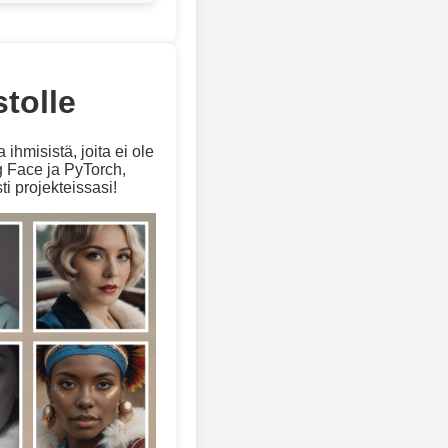
tolle
hmisistä, joita ei ole
g Face ja PyTorch,
i projekteissasi!