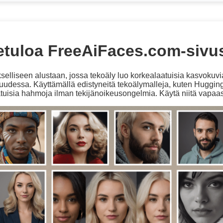
etuloa FreeAiFaces.com-sivus
elliseen alustaan, jossa tekoäly luo korkealaatuisia kasvokuvia i
uudessa. Käyttämällä edistyneitä tekoälymalleja, kuten Huggin
uisia hahmoja ilman tekijänoikeusongelmia. Käytä niitä vapaast