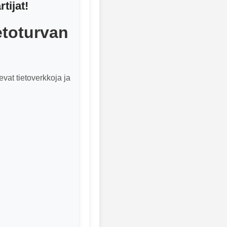
tijat!
etoturvan
evat tietoverkkoja ja