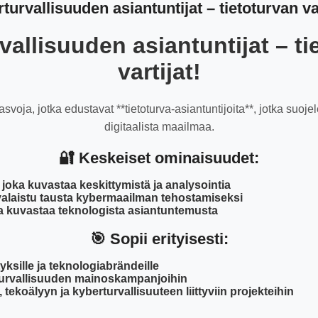
turvallisuuden asiantuntijat – tietoturvan var
vallisuuden asiantuntijat – ti
vartijat!
asvoja, jotka edustavat **tietoturva-asiantuntijoita**, jotka suojel
digitaalista maailmaa.
🔐 Keskeiset ominaisuudet:
 joka kuvastaa keskittymistä ja analysointia
alaistu tausta kybermaailman tehostamiseksi
ka kuvastaa teknologista asiantuntemusta
🎯 Sopii erityisesti:
tyksille ja teknologiabrändeille
 turvallisuuden mainoskampanjoihin
 tekoälyyn ja kyberturvallisuuteen liittyviin projekteihin