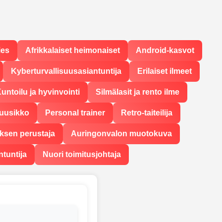
ies
Afrikkalaiset heimonaiset
Android-kasvot
Kyberturvallisuusasiantuntija
Erilaiset ilmeet
untoilu ja hyvinvointi
Silmälasit ja rento ilme
uusikko
Personal trainer
Retro-taiteilija
yksen perustaja
Auringonvalon muotokuva
ntuntija
Nuori toimitusjohtaja