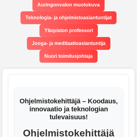
Auringonvalon muotokuva
Teknologia- ja ohjelmistoasiantuntijat
Yliopiston professori
Jooga- ja meditaatioasiantuntija
Nuori toimitusjohtaja
Ohjelmistokehittäjä – Koodaus,
innovaatio ja teknologian
tulevaisuus!
Ohjelmistokehittäjä