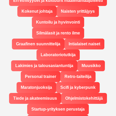
Eri etnisyydet ja kulttuurit maailmanlaajuisesti
Kokenut johtaja
Naisten yrittäjyys
Kuntoilu ja hyvinvointi
Silmälasit ja rento ilme
Graafinen suunnittelija
Intialaiset naiset
Laboratoriotutkija
Lakimies ja talousasiantuntija
Muusikko
Personal trainer
Retro-taiteilija
Maratonjuoksija
Scifi ja kyberpunk
Tiede ja akateemisuus
Ohjelmistokehittäjä
Startup-yrityksen perustaja