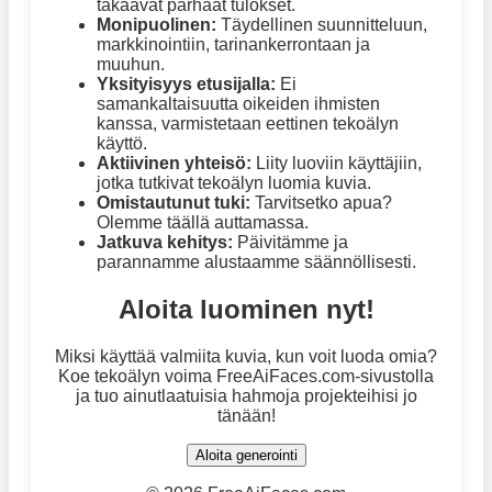
takaavat parhaat tulokset.
Monipuolinen:
Täydellinen suunnitteluun,
markkinointiin, tarinankerrontaan ja
muuhun.
Yksityisyys etusijalla:
Ei
samankaltaisuutta oikeiden ihmisten
kanssa, varmistetaan eettinen tekoälyn
käyttö.
Aktiivinen yhteisö:
Liity luoviin käyttäjiin,
jotka tutkivat tekoälyn luomia kuvia.
Omistautunut tuki:
Tarvitsetko apua?
Olemme täällä auttamassa.
Jatkuva kehitys:
Päivitämme ja
parannamme alustaamme säännöllisesti.
Aloita luominen nyt!
Miksi käyttää valmiita kuvia, kun voit luoda omia?
Koe tekoälyn voima FreeAiFaces.com-sivustolla
ja tuo ainutlaatuisia hahmoja projekteihisi jo
tänään!
Aloita generointi