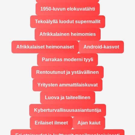
1950-luvun elokuvatähti
Tekoälyllä luodut supermallit
Afrikkalainen heimomies
Afrikkalaiset heimonaiset
Android-kasvot
Parrakas moderni tyyli
Rentoutunut ja ystävällinen
Yritysten ammattilaiskuvat
Luova ja taiteellinen
Kyberturvallisuusasiantuntija
Erilaiset ilmeet
Ajan kaiut