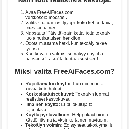
Avaa FreeAiFaces.com
verkkoselaimessasi.
Valitse haluamasi tyyppi: koko kehon kuva,
mies tai nainen.
Napsauta 'Päivitä'-painiketta, jotta tekoäly
luo ainutlaatuisen henkilön.
Odota muutama hetki, kun tekoäly tekee
työnsä.
Kun kuva on valmis, se näkyy näytöllä—
napsauta 'Lataa' tallentaaksesi sen!
Miksi valita FreeAiFaces.com?
Rajoittamaton käyttö:
Luo niin monta
kuvaa kuin haluat.
Korkealaatuiset kuvat:
Tekoälyn luomat
realistiset kasvokuvat.
Ilmainen käyttö:
Ei piilokuluja tai
rajoituksia.
Käyttäjäystävällinen:
Helppokäyttöinen
käyttöliittymä ja yksinkertainen navigointi.
Tekoälyn voimin:
Edistyneet tekoälymallit