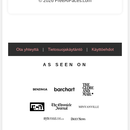
©
2026 FreeAiFaces.com
Ota yhteyttä
|
Tietosuojakäytäntö
|
Käyttöehdot
AS SEEN ON