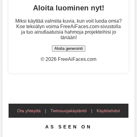
Aloita luominen nyt!
Miksi käyttää valmiita kuvia, kun voit luoda omia?
Koe tekoälyn voima FreeAiFaces.com-sivustolla
ja tuo ainutlaatuisia hahmoja projekteihisi jo
tänään!
Aloita generointi
©
2026 FreeAiFaces.com
Ota yhteyttä
|
Tietosuojakäytäntö
|
Käyttöehdot
AS SEEN ON