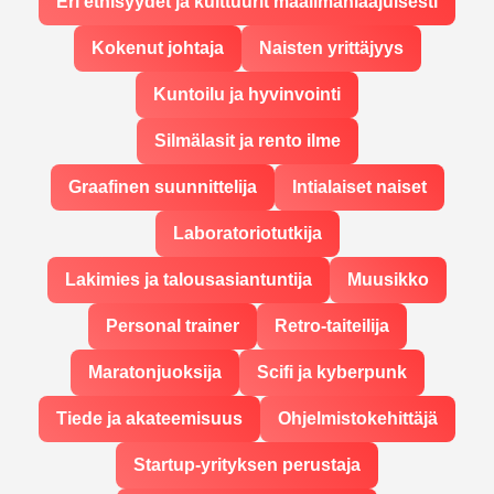
Eri etnisyydet ja kulttuurit maailmanlaajuisesti
Kokenut johtaja
Naisten yrittäjyys
Kuntoilu ja hyvinvointi
Silmälasit ja rento ilme
Graafinen suunnittelija
Intialaiset naiset
Laboratoriotutkija
Lakimies ja talousasiantuntija
Muusikko
Personal trainer
Retro-taiteilija
Maratonjuoksija
Scifi ja kyberpunk
Tiede ja akateemisuus
Ohjelmistokehittäjä
Startup-yrityksen perustaja