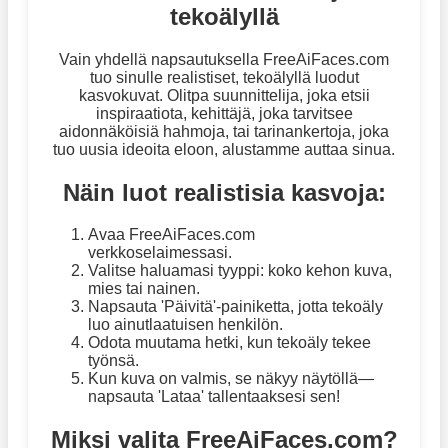
tekoälyllä
Vain yhdellä napsautuksella FreeAiFaces.com
tuo sinulle realistiset, tekoälyllä luodut
kasvokuvat. Olitpa suunnittelija, joka etsii
inspiraatiota, kehittäjä, joka tarvitsee
aidonnäköisiä hahmoja, tai tarinankertoja, joka
tuo uusia ideoita eloon, alustamme auttaa sinua.
Näin luot realistisia kasvoja:
Avaa FreeAiFaces.com
verkkoselaimessasi.
Valitse haluamasi tyyppi: koko kehon kuva,
mies tai nainen.
Napsauta 'Päivitä'-painiketta, jotta tekoäly
luo ainutlaatuisen henkilön.
Odota muutama hetki, kun tekoäly tekee
työnsä.
Kun kuva on valmis, se näkyy näytöllä—
napsauta 'Lataa' tallentaaksesi sen!
Miksi valita FreeAiFaces.com?