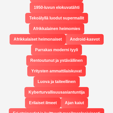
1950-luvun elokuvatähti
Tekoälyllä luodut supermallit
Afrikkalainen heimomies
Afrikkalaiset heimonaiset
Android-kasvot
Parrakas moderni tyyli
Rentoutunut ja ystävällinen
Yritysten ammattilaiskuvat
Luova ja taiteellinen
Kyberturvallisuusasiantuntija
Erilaiset ilmeet
Ajan kaiut