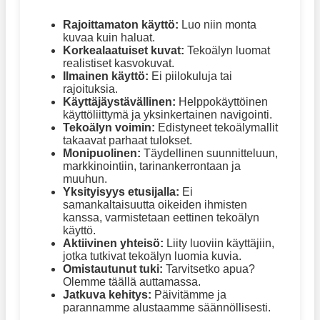
Rajoittamaton käyttö:
Luo niin monta
kuvaa kuin haluat.
Korkealaatuiset kuvat:
Tekoälyn luomat
realistiset kasvokuvat.
Ilmainen käyttö:
Ei piilokuluja tai
rajoituksia.
Käyttäjäystävällinen:
Helppokäyttöinen
käyttöliittymä ja yksinkertainen navigointi.
Tekoälyn voimin:
Edistyneet tekoälymallit
takaavat parhaat tulokset.
Monipuolinen:
Täydellinen suunnitteluun,
markkinointiin, tarinankerrontaan ja
muuhun.
Yksityisyys etusijalla:
Ei
samankaltaisuutta oikeiden ihmisten
kanssa, varmistetaan eettinen tekoälyn
käyttö.
Aktiivinen yhteisö:
Liity luoviin käyttäjiin,
jotka tutkivat tekoälyn luomia kuvia.
Omistautunut tuki:
Tarvitsetko apua?
Olemme täällä auttamassa.
Jatkuva kehitys:
Päivitämme ja
parannamme alustaamme säännöllisesti.