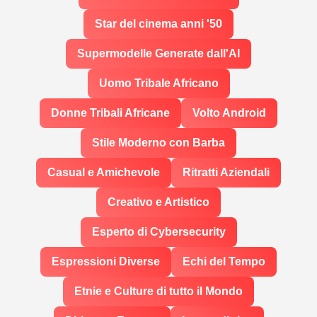
Star del cinema anni '50
Supermodelle Generate dall'AI
Uomo Tribale Africano
Donne Tribali Africane
Volto Android
Stile Moderno con Barba
Casual e Amichevole
Ritratti Aziendali
Creativo e Artistico
Esperto di Cybersecurity
Espressioni Diverse
Echi del Tempo
Etnie e Culture di tutto il Mondo