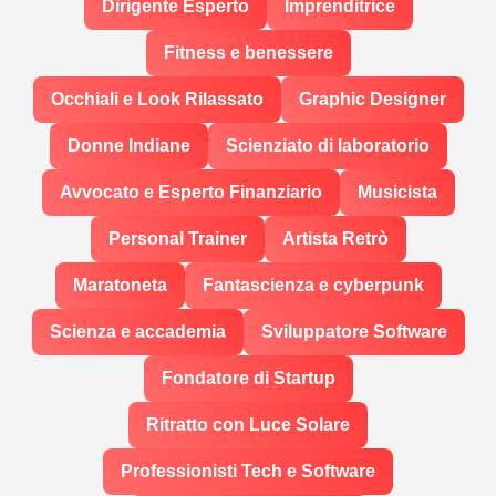
Dirigente Esperto
Imprenditrice
Fitness e benessere
Occhiali e Look Rilassato
Graphic Designer
Donne Indiane
Scienziato di laboratorio
Avvocato e Esperto Finanziario
Musicista
Personal Trainer
Artista Retrò
Maratoneta
Fantascienza e cyberpunk
Scienza e accademia
Sviluppatore Software
Fondatore di Startup
Ritratto con Luce Solare
Professionisti Tech e Software