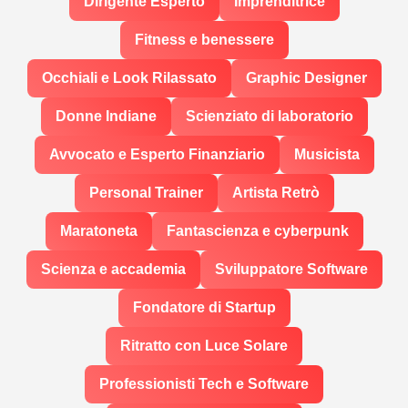
Dirigente Esperto
Imprenditrice
Fitness e benessere
Occhiali e Look Rilassato
Graphic Designer
Donne Indiane
Scienziato di laboratorio
Avvocato e Esperto Finanziario
Musicista
Personal Trainer
Artista Retrò
Maratoneta
Fantascienza e cyberpunk
Scienza e accademia
Sviluppatore Software
Fondatore di Startup
Ritratto con Luce Solare
Professionisti Tech e Software