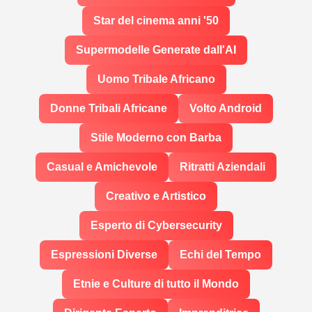
Star del cinema anni '50
Supermodelle Generate dall'AI
Uomo Tribale Africano
Donne Tribali Africane
Volto Android
Stile Moderno con Barba
Casual e Amichevole
Ritratti Aziendali
Creativo e Artistico
Esperto di Cybersecurity
Espressioni Diverse
Echi del Tempo
Etnie e Culture di tutto il Mondo