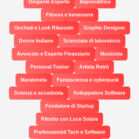
Dirigente Esperto
Imprenditrice
Fitness e benessere
Occhiali e Look Rilassato
Graphic Designer
Donne Indiane
Scienziato di laboratorio
Avvocato e Esperto Finanziario
Musicista
Personal Trainer
Artista Retrò
Maratoneta
Fantascienza e cyberpunk
Scienza e accademia
Sviluppatore Software
Fondatore di Startup
Ritratto con Luce Solare
Professionisti Tech e Software