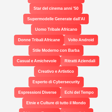
Star del cinema anni '50
Supermodelle Generate dall'AI
Uomo Tribale Africano
Donne Tribali Africane
Volto Android
Stile Moderno con Barba
Casual e Amichevole
Ritratti Aziendali
Creativo e Artistico
Esperto di Cybersecurity
Espressioni Diverse
Echi del Tempo
Etnie e Culture di tutto il Mondo