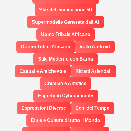
Star del cinema anni '50
Supermodelle Generate dall'AI
Uomo Tribale Africano
Donne Tribali Africane
Volto Android
Stile Moderno con Barba
Casual e Amichevole
Ritratti Aziendali
Creativo e Artistico
Esperto di Cybersecurity
Espressioni Diverse
Echi del Tempo
Etnie e Culture di tutto il Mondo