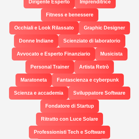
Dirigente Esperto
Imprenditrice
Fitness e benessere
Occhiali e Look Rilassato
Graphic Designer
Donne Indiane
Scienziato di laboratorio
Avvocato e Esperto Finanziario
Musicista
Personal Trainer
Artista Retrò
Maratoneta
Fantascienza e cyberpunk
Scienza e accademia
Sviluppatore Software
Fondatore di Startup
Ritratto con Luce Solare
Professionisti Tech e Software