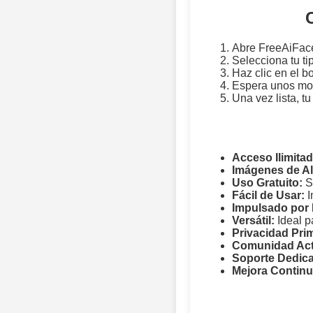
Abre FreeAiFac
Selecciona tu ti
Haz clic en el b
Espera unos mom
Una vez lista, t
Acceso Ilimitad
Imágenes de Al
Uso Gratuito:
Si
Fácil de Usar:
I
Impulsado por 
Versátil:
Ideal p
Privacidad Pri
Comunidad Act
Soporte Dedic
Mejora Continu