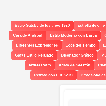
Estilo Gatsby de los años 1920
Estrella de cine
Cara de Android
Estilo Moderno con Barba
Diferentes Expresiones
Ecos del Tiempo
E
Gafas Estilo Relajado
Diseñador Gráfico
Mu
Artista Retro
Atleta de maratón
Cien
Retrato con Luz Solar
Profesionales