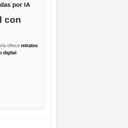
adas por IA
l con
ría ofrece
retratos
 digital
.