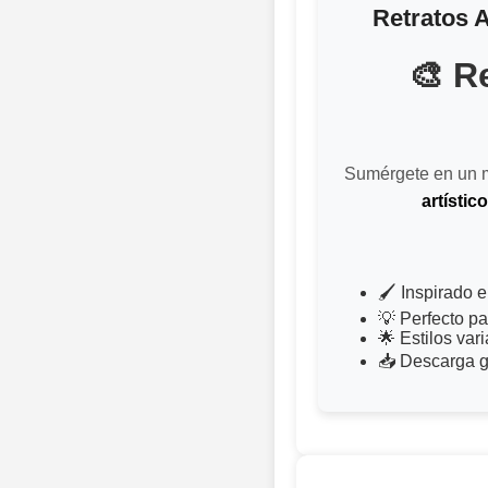
Retratos A
🎨 R
Sumérgete en un m
artístic
🖌️ Inspirado 
💡 Perfecto p
🌟 Estilos var
📥 Descarga gr