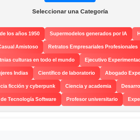
Seleccionar una Categoría
 de los años 1950
Supermodelos generados por IA
H
Casual Amistoso
Retratos Empresariales Profesionales
tnias culturas en todo el mundo
Ejecutivo Experimenta
jeres Indias
Científico de laboratorio
Abogado Exper
cia ficción y cyberpunk
Ciencia y academia
Desarro
 de Tecnología Software
Profesor universitario
Expe