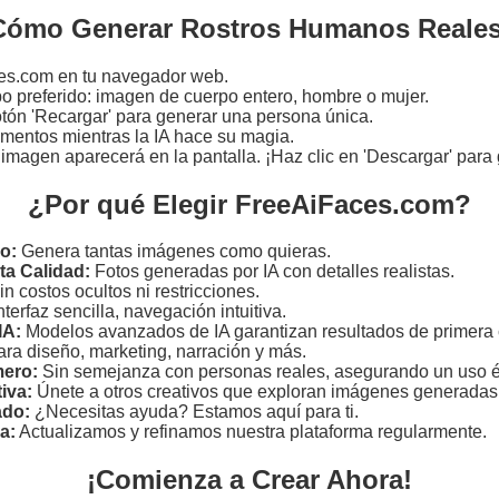
Cómo Generar Rostros Humanos Reales
es.com en tu navegador web.
po preferido: imagen de cuerpo entero, hombre o mujer.
otón 'Recargar' para generar una persona única.
entos mientras la IA hace su magia.
u imagen aparecerá en la pantalla. ¡Haz clic en 'Descargar' para
¿Por qué Elegir FreeAiFaces.com?
o:
Genera tantas imágenes como quieras.
ta Calidad:
Fotos generadas por IA con detalles realistas.
n costos ocultos ni restricciones.
nterfaz sencilla, navegación intuitiva.
IA:
Modelos avanzados de IA garantizan resultados de primera 
ara diseño, marketing, narración y más.
mero:
Sin semejanza con personas reales, asegurando un uso ét
iva:
Únete a otros creativos que exploran imágenes generadas 
ado:
¿Necesitas ayuda? Estamos aquí para ti.
a:
Actualizamos y refinamos nuestra plataforma regularmente.
¡Comienza a Crear Ahora!