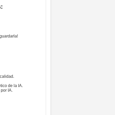
:
 guardarla!
calidad.
ico de la IA.
por IA.