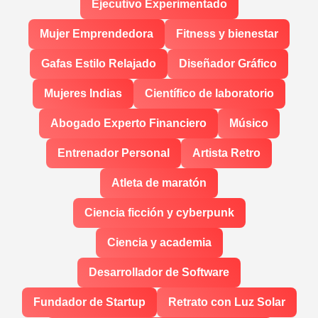
Ejecutivo Experimentado
Mujer Emprendedora
Fitness y bienestar
Gafas Estilo Relajado
Diseñador Gráfico
Mujeres Indias
Científico de laboratorio
Abogado Experto Financiero
Músico
Entrenador Personal
Artista Retro
Atleta de maratón
Ciencia ficción y cyberpunk
Ciencia y academia
Desarrollador de Software
Fundador de Startup
Retrato con Luz Solar