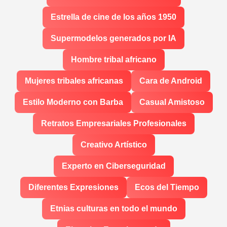
Estrella de cine de los años 1950
Supermodelos generados por IA
Hombre tribal africano
Mujeres tribales africanas
Cara de Android
Estilo Moderno con Barba
Casual Amistoso
Retratos Empresariales Profesionales
Creativo Artístico
Experto en Ciberseguridad
Diferentes Expresiones
Ecos del Tiempo
Etnias culturas en todo el mundo