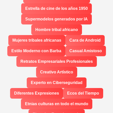
Estrella de cine de los años 1950
Supermodelos generados por IA
Hombre tribal africano
Mujeres tribales africanas
Cara de Android
Estilo Moderno con Barba
Casual Amistoso
Retratos Empresariales Profesionales
Creativo Artístico
Experto en Ciberseguridad
Diferentes Expresiones
Ecos del Tiempo
Etnias culturas en todo el mundo