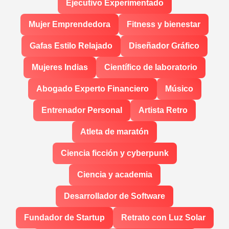
Ejecutivo Experimentado
Mujer Emprendedora
Fitness y bienestar
Gafas Estilo Relajado
Diseñador Gráfico
Mujeres Indias
Científico de laboratorio
Abogado Experto Financiero
Músico
Entrenador Personal
Artista Retro
Atleta de maratón
Ciencia ficción y cyberpunk
Ciencia y academia
Desarrollador de Software
Fundador de Startup
Retrato con Luz Solar