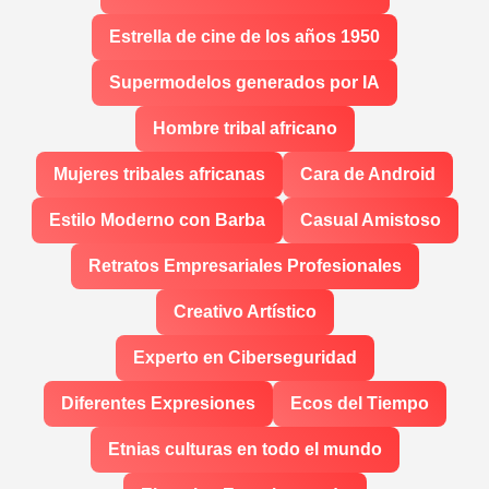
Estrella de cine de los años 1950
Supermodelos generados por IA
Hombre tribal africano
Mujeres tribales africanas
Cara de Android
Estilo Moderno con Barba
Casual Amistoso
Retratos Empresariales Profesionales
Creativo Artístico
Experto en Ciberseguridad
Diferentes Expresiones
Ecos del Tiempo
Etnias culturas en todo el mundo