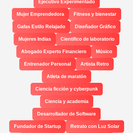
Ejecutivo Experimentado
Mujer Emprendedora
Fitness y bienestar
Gafas Estilo Relajado
Diseñador Gráfico
Mujeres Indias
Científico de laboratorio
Abogado Experto Financiero
Músico
Entrenador Personal
Artista Retro
Atleta de maratón
Ciencia ficción y cyberpunk
Ciencia y academia
Desarrollador de Software
Fundador de Startup
Retrato con Luz Solar