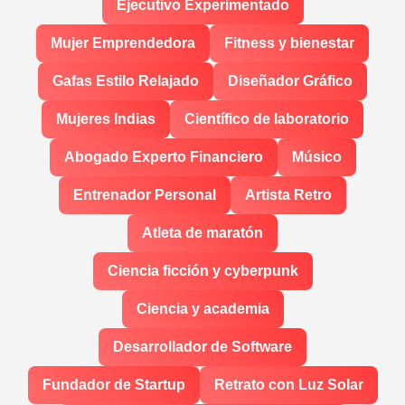
Ejecutivo Experimentado
Mujer Emprendedora
Fitness y bienestar
Gafas Estilo Relajado
Diseñador Gráfico
Mujeres Indias
Científico de laboratorio
Abogado Experto Financiero
Músico
Entrenador Personal
Artista Retro
Atleta de maratón
Ciencia ficción y cyberpunk
Ciencia y academia
Desarrollador de Software
Fundador de Startup
Retrato con Luz Solar