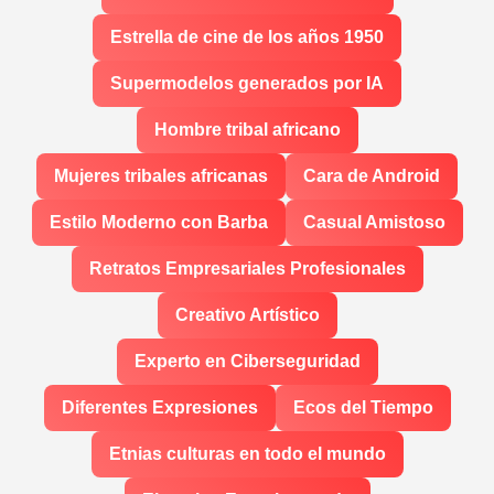
Estrella de cine de los años 1950
Supermodelos generados por IA
Hombre tribal africano
Mujeres tribales africanas
Cara de Android
Estilo Moderno con Barba
Casual Amistoso
Retratos Empresariales Profesionales
Creativo Artístico
Experto en Ciberseguridad
Diferentes Expresiones
Ecos del Tiempo
Etnias culturas en todo el mundo