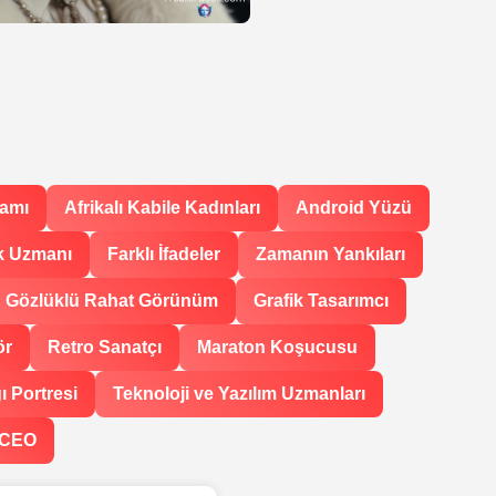
damı
Afrikalı Kabile Kadınları
Android Yüzü
k Uzmanı
Farklı İfadeler
Zamanın Yankıları
Gözlüklü Rahat Görünüm
Grafik Tasarımcı
ör
Retro Sanatçı
Maraton Koşucusu
ı Portresi
Teknoloji ve Yazılım Uzmanları
 CEO