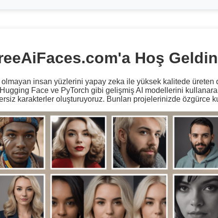
reeAiFaces.com'a Hoş Geldin
lmayan insan yüzlerini yapay zeka ile yüksek kalitede üreten d
 Hugging Face ve PyTorch gibi gelişmiş AI modellerini kullanarak
siz karakterler oluşturuyoruz. Bunları projelerinizde özgürce kul