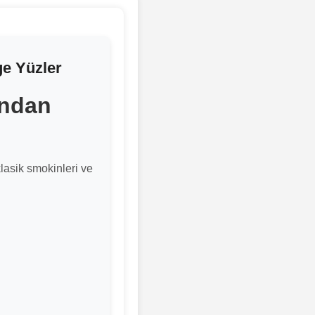
ge Yüzler
ından
klasik smokinleri ve