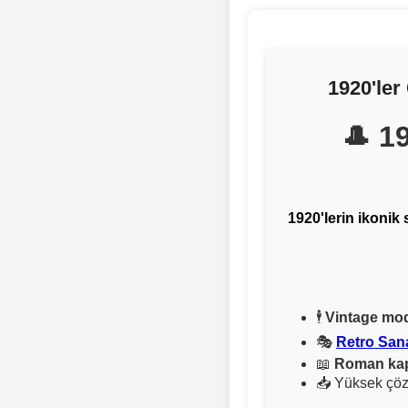
1920'ler
🎩 1
1920'lerin ikonik s
🕴
Vintage mod
🎭
Retro San
📖
Roman kapak
📥 Yüksek çözün