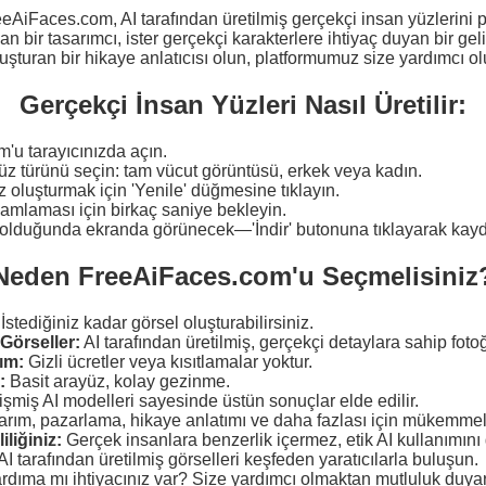
eeAiFaces.com, AI tarafından üretilmiş gerçekçi insan yüzlerini
yan bir tasarımcı, ister gerçekçi karakterlere ihtiyaç duyan bir gelişti
uşturan bir hikaye anlatıcısı olun, platformumuz size yardımcı ol
Gerçekçi İnsan Yüzleri Nasıl Üretilir:
'u tarayıcınızda açın.
 yüz türünü seçin: tam vücut görüntüsü, erkek veya kadın.
z oluşturmak için 'Yenile' düğmesine tıklayın.
mamlaması için birkaç saniye bekleyin.
r olduğunda ekranda görünecek—'İndir' butonuna tıklayarak kay
Neden FreeAiFaces.com'u Seçmelisiniz
İstediğiniz kadar görsel oluşturabilirsiniz.
 Görseller:
AI tarafından üretilmiş, gerçekçi detaylara sahip fotoğ
ım:
Gizli ücretler veya kısıtlamalar yoktur.
:
Basit arayüz, kolay gezinme.
şmiş AI modelleri sayesinde üstün sonuçlar elde edilir.
rım, pazarlama, hikaye anlatımı ve daha fazlası için mükemmel
iliğiniz:
Gerçek insanlara benzerlik içermez, etik AI kullanımını 
AI tarafından üretilmiş görselleri keşfeden yaratıcılarla buluşun.
rdıma mı ihtiyacınız var? Size yardımcı olmaktan mutluluk duyar