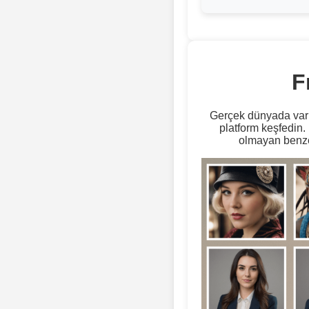
F
Gerçek dünyada var o
platform keşfedin.
olmayan benzer