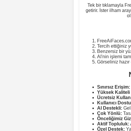
Tek bir tıklamayla Fr
getirir. İster ilham ara
ol
FreeAiFaces.com
Tercih ettiğiniz
Benzersiz bir yü
AI'nin işlemi ta
Görseliniz hazı
Sınırsız Erişim:
Yüksek Kaliteli
Ücretsiz Kullan
Kullanıcı Dostu
AI Destekli:
Geli
Çok Yönlü:
Tasa
Önceliğimiz Gizl
Aktif Topluluk:
Özel Destek:
Ya