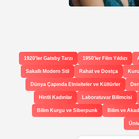
1920'ler Gatsby Tarzı
1950'ler Film Yıldızı
Sakallı Modern Stil
Rahat ve Dostça
Kuru
Dünya Çapında Etnisiteler ve Kültürler
Den
Hintli Kadınlar
Laboratuvar Bilimcisi
Bilim Kurgu ve Siberpunk
Bilim ve Aka
Üniv