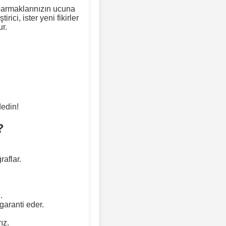
 parmaklarınızın ucuna
rici, ister yeni fikirler
ur.
dedin!
?
raflar.
.
garanti eder.
ız.