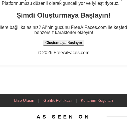
:
Platformumuzu düzenli olarak güncelliyor ve iyileştiriyoruz.
Şimdi Oluşturmaya Başlayın!
lere bağlı kalasınız? AI’nin gücünü FreeAiFaces.com ile keşfedi
benzersiz karakterler ekleyin!
Oluşturmaya Başlayın
©
2026 FreeAiFaces.com
Bize Ulaşın
|
Gizlilik Politikası
|
Kullanım Koşulları
AS SEEN ON