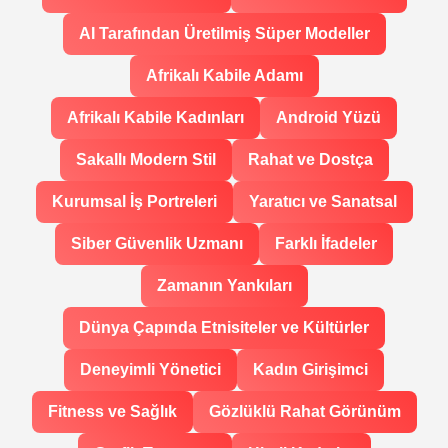
AI Tarafından Üretilmiş Süper Modeller
Afrikalı Kabile Adamı
Afrikalı Kabile Kadınları
Android Yüzü
Sakallı Modern Stil
Rahat ve Dostça
Kurumsal İş Portreleri
Yaratıcı ve Sanatsal
Siber Güvenlik Uzmanı
Farklı İfadeler
Zamanın Yankıları
Dünya Çapında Etnisiteler ve Kültürler
Deneyimli Yönetici
Kadın Girişimci
Fitness ve Sağlık
Gözlüklü Rahat Görünüm