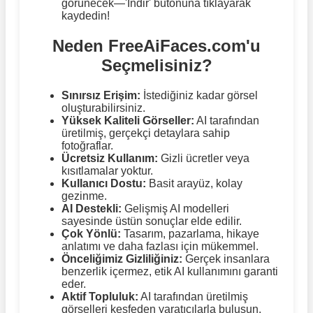
görünecek—'İndir' butonuna tıklayarak
kaydedin!
Neden FreeAiFaces.com'u
Seçmelisiniz?
Sınırsız Erişim:
İstediğiniz kadar görsel
oluşturabilirsiniz.
Yüksek Kaliteli Görseller:
AI tarafından
üretilmiş, gerçekçi detaylara sahip
fotoğraflar.
Ücretsiz Kullanım:
Gizli ücretler veya
kısıtlamalar yoktur.
Kullanıcı Dostu:
Basit arayüz, kolay
gezinme.
AI Destekli:
Gelişmiş AI modelleri
sayesinde üstün sonuçlar elde edilir.
Çok Yönlü:
Tasarım, pazarlama, hikaye
anlatımı ve daha fazlası için mükemmel.
Önceliğimiz Gizliliğiniz:
Gerçek insanlara
benzerlik içermez, etik AI kullanımını garanti
eder.
Aktif Topluluk:
AI tarafından üretilmiş
görselleri keşfeden yaratıcılarla buluşun.