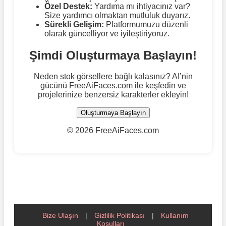
Özel Destek:
Yardıma mı ihtiyacınız var?
Size yardımcı olmaktan mutluluk duyarız.
Sürekli Gelişim:
Platformumuzu düzenli
olarak güncelliyor ve iyileştiriyoruz.
Şimdi Oluşturmaya Başlayın!
Neden stok görsellere bağlı kalasınız? AI’nin
gücünü FreeAiFaces.com ile keşfedin ve
projelerinize benzersiz karakterler ekleyin!
Oluşturmaya Başlayın
©
2026 FreeAiFaces.com
Bize Ulaşın
|
Gizlilik Politikası
|
Kullanım
Koşulları