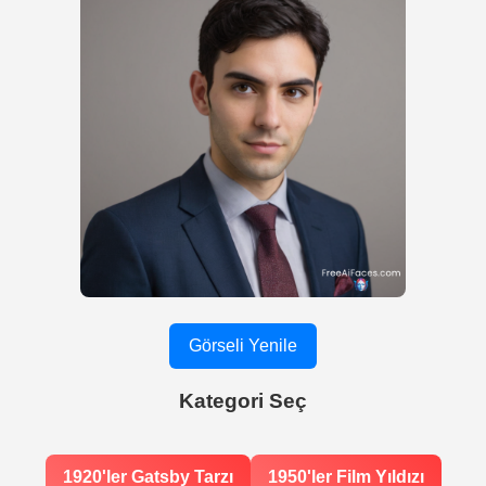
Görseli Yenile
Kategori Seç
1920'ler Gatsby Tarzı
1950'ler Film Yıldızı