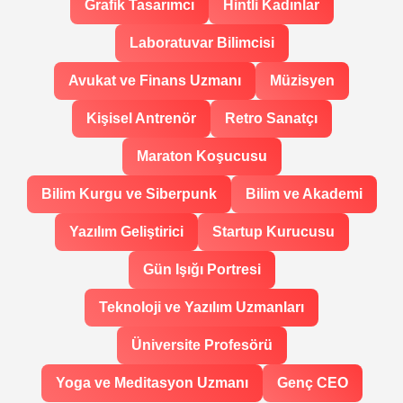
Grafik Tasarımcı
Hintli Kadınlar
Laboratuvar Bilimcisi
Avukat ve Finans Uzmanı
Müzisyen
Kişisel Antrenör
Retro Sanatçı
Maraton Koşucusu
Bilim Kurgu ve Siberpunk
Bilim ve Akademi
Yazılım Geliştirici
Startup Kurucusu
Gün Işığı Portresi
Teknoloji ve Yazılım Uzmanları
Üniversite Profesörü
Yoga ve Meditasyon Uzmanı
Genç CEO