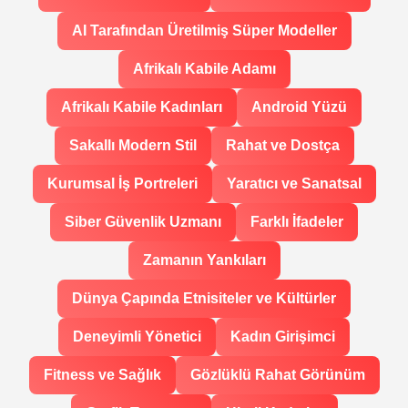
AI Tarafından Üretilmiş Süper Modeller
Afrikalı Kabile Adamı
Afrikalı Kabile Kadınları
Android Yüzü
Sakallı Modern Stil
Rahat ve Dostça
Kurumsal İş Portreleri
Yaratıcı ve Sanatsal
Siber Güvenlik Uzmanı
Farklı İfadeler
Zamanın Yankıları
Dünya Çapında Etnisiteler ve Kültürler
Deneyimli Yönetici
Kadın Girişimci
Fitness ve Sağlık
Gözlüklü Rahat Görünüm