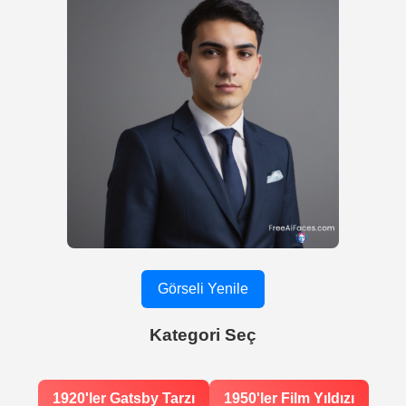
Görseli Yenile
Kategori Seç
1920'ler Gatsby Tarzı
1950'ler Film Yıldızı