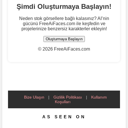
Şimdi Oluşturmaya Başlayın!
Neden stok görsellere bağlı kalasınız? AI’nin
gücünü FreeAiFaces.com ile keşfedin ve
projelerinize benzersiz karakterler ekleyin!
Oluşturmaya Başlayın
©
2026 FreeAiFaces.com
Bize Ulaşın
|
Gizlilik Politikası
|
Kullanım
Koşulları
AS SEEN ON