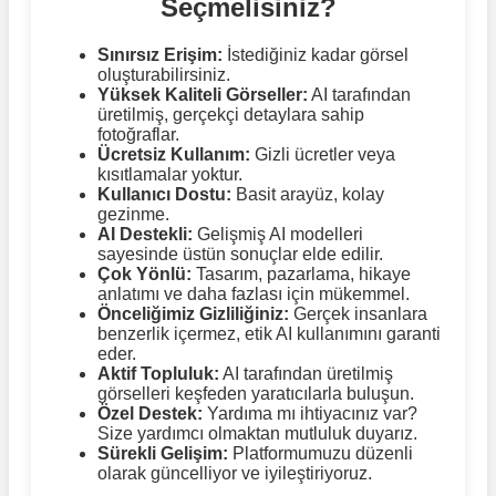
Seçmelisiniz?
Sınırsız Erişim:
İstediğiniz kadar görsel
oluşturabilirsiniz.
Yüksek Kaliteli Görseller:
AI tarafından
üretilmiş, gerçekçi detaylara sahip
fotoğraflar.
Ücretsiz Kullanım:
Gizli ücretler veya
kısıtlamalar yoktur.
Kullanıcı Dostu:
Basit arayüz, kolay
gezinme.
AI Destekli:
Gelişmiş AI modelleri
sayesinde üstün sonuçlar elde edilir.
Çok Yönlü:
Tasarım, pazarlama, hikaye
anlatımı ve daha fazlası için mükemmel.
Önceliğimiz Gizliliğiniz:
Gerçek insanlara
benzerlik içermez, etik AI kullanımını garanti
eder.
Aktif Topluluk:
AI tarafından üretilmiş
görselleri keşfeden yaratıcılarla buluşun.
Özel Destek:
Yardıma mı ihtiyacınız var?
Size yardımcı olmaktan mutluluk duyarız.
Sürekli Gelişim:
Platformumuzu düzenli
olarak güncelliyor ve iyileştiriyoruz.