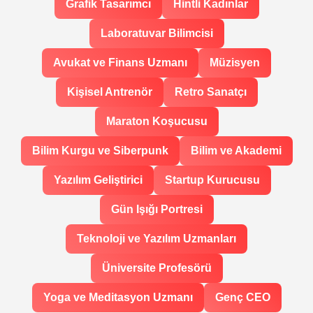
Grafik Tasarımcı
Hintli Kadınlar
Laboratuvar Bilimcisi
Avukat ve Finans Uzmanı
Müzisyen
Kişisel Antrenör
Retro Sanatçı
Maraton Koşucusu
Bilim Kurgu ve Siberpunk
Bilim ve Akademi
Yazılım Geliştirici
Startup Kurucusu
Gün Işığı Portresi
Teknoloji ve Yazılım Uzmanları
Üniversite Profesörü
Yoga ve Meditasyon Uzmanı
Genç CEO