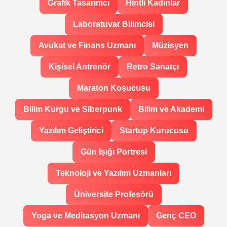
Grafik Tasarımcı
Hintli Kadınlar
Laboratuvar Bilimcisi
Avukat ve Finans Uzmanı
Müzisyen
Kişisel Antrenör
Retro Sanatçı
Maraton Koşucusu
Bilim Kurgu ve Siberpunk
Bilim ve Akademi
Yazılım Geliştirici
Startup Kurucusu
Gün Işığı Portresi
Teknoloji ve Yazılım Uzmanları
Üniversite Profesörü
Yoga ve Meditasyon Uzmanı
Genç CEO