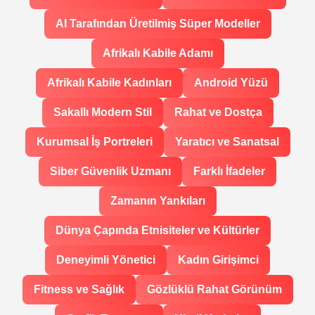
AI Tarafından Üretilmiş Süper Modeller
Afrikalı Kabile Adamı
Afrikalı Kabile Kadınları
Android Yüzü
Sakallı Modern Stil
Rahat ve Dostça
Kurumsal İş Portreleri
Yaratıcı ve Sanatsal
Siber Güvenlik Uzmanı
Farklı İfadeler
Zamanın Yankıları
Dünya Çapında Etnisiteler ve Kültürler
Deneyimli Yönetici
Kadın Girişimci
Fitness ve Sağlık
Gözlüklü Rahat Görünüm