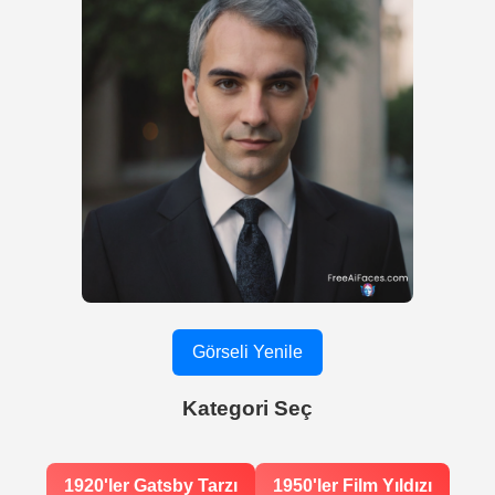
Görseli Yenile
Kategori Seç
1920'ler Gatsby Tarzı
1950'ler Film Yıldızı