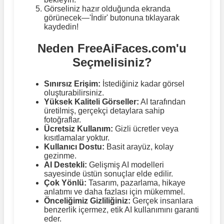
Görseliniz hazır olduğunda ekranda
görünecek—'İndir' butonuna tıklayarak
kaydedin!
Neden FreeAiFaces.com'u
Seçmelisiniz?
Sınırsız Erişim:
İstediğiniz kadar görsel
oluşturabilirsiniz.
Yüksek Kaliteli Görseller:
AI tarafından
üretilmiş, gerçekçi detaylara sahip
fotoğraflar.
Ücretsiz Kullanım:
Gizli ücretler veya
kısıtlamalar yoktur.
Kullanıcı Dostu:
Basit arayüz, kolay
gezinme.
AI Destekli:
Gelişmiş AI modelleri
sayesinde üstün sonuçlar elde edilir.
Çok Yönlü:
Tasarım, pazarlama, hikaye
anlatımı ve daha fazlası için mükemmel.
Önceliğimiz Gizliliğiniz:
Gerçek insanlara
benzerlik içermez, etik AI kullanımını garanti
eder.