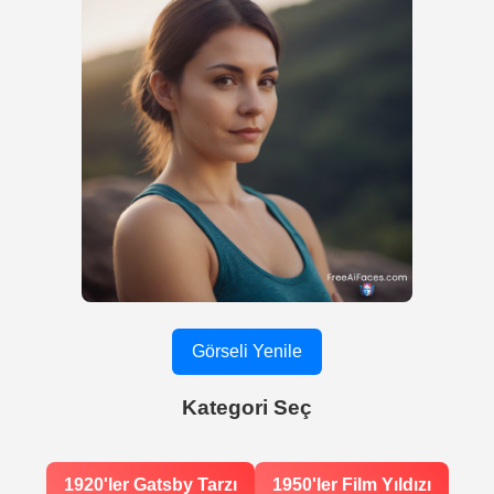
Görseli Yenile
Kategori Seç
1920'ler Gatsby Tarzı
1950'ler Film Yıldızı