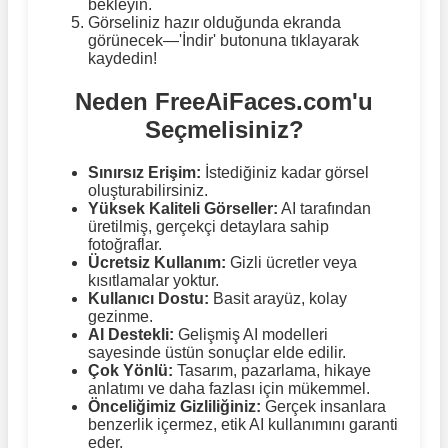
bekleyin.
Görseliniz hazır olduğunda ekranda
görünecek—'İndir' butonuna tıklayarak
kaydedin!
Neden FreeAiFaces.com'u
Seçmelisiniz?
Sınırsız Erişim:
İstediğiniz kadar görsel
oluşturabilirsiniz.
Yüksek Kaliteli Görseller:
AI tarafından
üretilmiş, gerçekçi detaylara sahip
fotoğraflar.
Ücretsiz Kullanım:
Gizli ücretler veya
kısıtlamalar yoktur.
Kullanıcı Dostu:
Basit arayüz, kolay
gezinme.
AI Destekli:
Gelişmiş AI modelleri
sayesinde üstün sonuçlar elde edilir.
Çok Yönlü:
Tasarım, pazarlama, hikaye
anlatımı ve daha fazlası için mükemmel.
Önceliğimiz Gizliliğiniz:
Gerçek insanlara
benzerlik içermez, etik AI kullanımını garanti
eder.