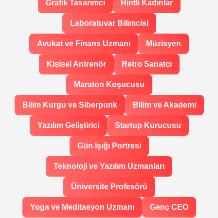
Grafik Tasarımcı
Hintli Kadınlar
Laboratuvar Bilimcisi
Avukat ve Finans Uzmanı
Müzisyen
Kişisel Antrenör
Retro Sanatçı
Maraton Koşucusu
Bilim Kurgu ve Siberpunk
Bilim ve Akademi
Yazılım Geliştirici
Startup Kurucusu
Gün Işığı Portresi
Teknoloji ve Yazılım Uzmanları
Üniversite Profesörü
Yoga ve Meditasyon Uzmanı
Genç CEO