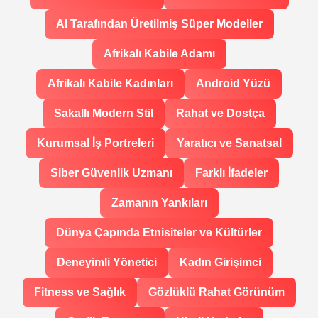
AI Tarafından Üretilmiş Süper Modeller
Afrikalı Kabile Adamı
Afrikalı Kabile Kadınları
Android Yüzü
Sakallı Modern Stil
Rahat ve Dostça
Kurumsal İş Portreleri
Yaratıcı ve Sanatsal
Siber Güvenlik Uzmanı
Farklı İfadeler
Zamanın Yankıları
Dünya Çapında Etnisiteler ve Kültürler
Deneyimli Yönetici
Kadın Girişimci
Fitness ve Sağlık
Gözlüklü Rahat Görünüm