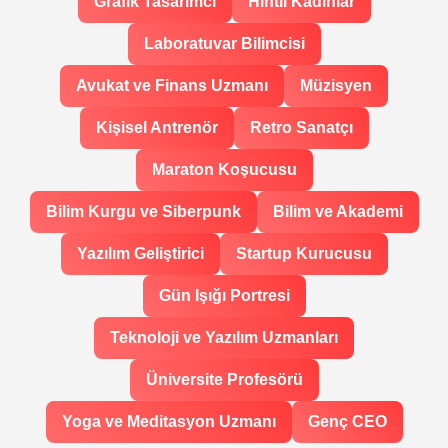
Grafik Tasarımcı
Hintli Kadınlar
Laboratuvar Bilimcisi
Avukat ve Finans Uzmanı
Müzisyen
Kişisel Antrenör
Retro Sanatçı
Maraton Koşucusu
Bilim Kurgu ve Siberpunk
Bilim ve Akademi
Yazılım Geliştirici
Startup Kurucusu
Gün Işığı Portresi
Teknoloji ve Yazılım Uzmanları
Üniversite Profesörü
Yoga ve Meditasyon Uzmanı
Genç CEO