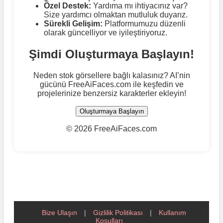
Özel Destek:
Yardıma mı ihtiyacınız var?
Size yardımcı olmaktan mutluluk duyarız.
Sürekli Gelişim:
Platformumuzu düzenli
olarak güncelliyor ve iyileştiriyoruz.
Şimdi Oluşturmaya Başlayın!
Neden stok görsellere bağlı kalasınız? AI’nin
gücünü FreeAiFaces.com ile keşfedin ve
projelerinize benzersiz karakterler ekleyin!
Oluşturmaya Başlayın
©
2026 FreeAiFaces.com
Bize Ulaşın
|
Gizlilik Politikası
|
Kullanım
Koşulları