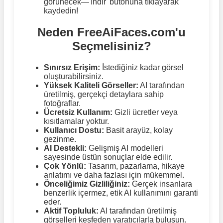
görünecek—'İndir' butonuna tıklayarak
kaydedin!
Neden FreeAiFaces.com'u
Seçmelisiniz?
Sınırsız Erişim:
İstediğiniz kadar görsel
oluşturabilirsiniz.
Yüksek Kaliteli Görseller:
AI tarafından
üretilmiş, gerçekçi detaylara sahip
fotoğraflar.
Ücretsiz Kullanım:
Gizli ücretler veya
kısıtlamalar yoktur.
Kullanıcı Dostu:
Basit arayüz, kolay
gezinme.
AI Destekli:
Gelişmiş AI modelleri
sayesinde üstün sonuçlar elde edilir.
Çok Yönlü:
Tasarım, pazarlama, hikaye
anlatımı ve daha fazlası için mükemmel.
Önceliğimiz Gizliliğiniz:
Gerçek insanlara
benzerlik içermez, etik AI kullanımını garanti
eder.
Aktif Topluluk:
AI tarafından üretilmiş
görselleri keşfeden yaratıcılarla buluşun.