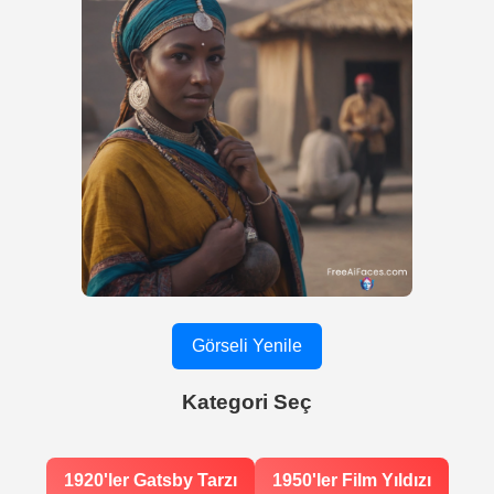
Görseli Yenile
Kategori Seç
1920'ler Gatsby Tarzı
1950'ler Film Yıldızı