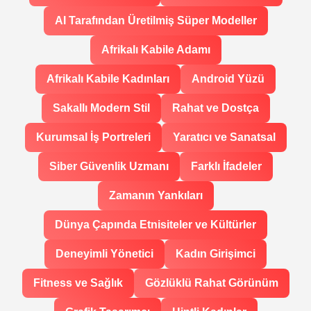
AI Tarafından Üretilmiş Süper Modeller
Afrikalı Kabile Adamı
Afrikalı Kabile Kadınları
Android Yüzü
Sakallı Modern Stil
Rahat ve Dostça
Kurumsal İş Portreleri
Yaratıcı ve Sanatsal
Siber Güvenlik Uzmanı
Farklı İfadeler
Zamanın Yankıları
Dünya Çapında Etnisiteler ve Kültürler
Deneyimli Yönetici
Kadın Girişimci
Fitness ve Sağlık
Gözlüklü Rahat Görünüm