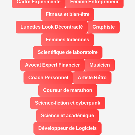
Cadre Expérimenté
Femme Entrepreneur
Fitness et bien-être
Lunettes Look Décontracté
Graphiste
Femmes Indiennes
Scientifique de laboratoire
Avocat Expert Financier
Musicien
Coach Personnel
Artiste Rétro
Coureur de marathon
Science-fiction et cyberpunk
Science et académique
Développeur de Logiciels