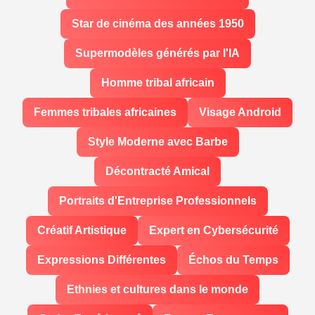
Star de cinéma des années 1950
Supermodèles générés par l'IA
Homme tribal africain
Femmes tribales africaines
Visage Android
Style Moderne avec Barbe
Décontracté Amical
Portraits d'Entreprise Professionnels
Créatif Artistique
Expert en Cybersécurité
Expressions Différentes
Échos du Temps
Ethnies et cultures dans le monde