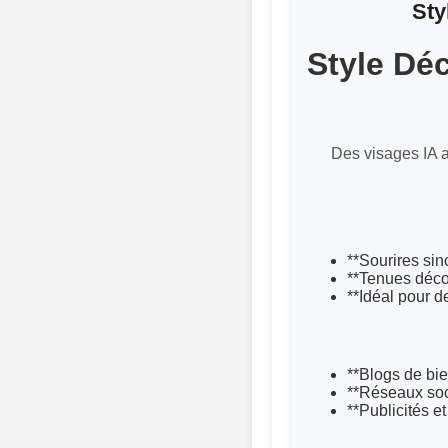
Sty
Style Déc
Des visages IA a
**Sourires sin
**Tenues décon
**Idéal pour d
**Blogs de bi
**Réseaux soc
**Publicités e