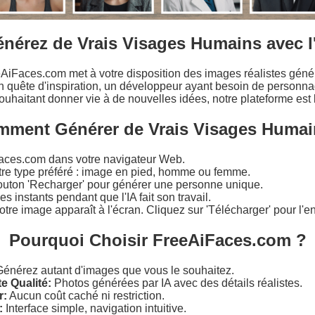
nérez de Vrais Visages Humains avec l
eAiFaces.com met à votre disposition des images réalistes gén
n quête d'inspiration, un développeur ayant besoin de personna
ouhaitant donner vie à de nouvelles idées, notre plateforme est 
ment Générer de Vrais Visages Humai
aces.com dans votre navigateur Web.
tre type préféré : image en pied, homme ou femme.
bouton 'Recharger' pour générer une personne unique.
 instants pendant que l'IA fait son travail.
otre image apparaît à l'écran. Cliquez sur 'Télécharger' pour l'en
Pourquoi Choisir FreeAiFaces.com ?
énérez autant d'images que vous le souhaitez.
e Qualité:
Photos générées par IA avec des détails réalistes.
r:
Aucun coût caché ni restriction.
:
Interface simple, navigation intuitive.