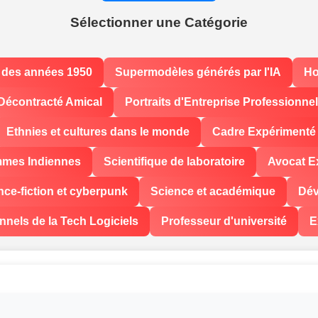
Sélectionner une Catégorie
 des années 1950
Supermodèles générés par l'IA
Ho
Décontracté Amical
Portraits d'Entreprise Professionne
Ethnies et cultures dans le monde
Cadre Expérimenté
mes Indiennes
Scientifique de laboratoire
Avocat E
nce-fiction et cyberpunk
Science et académique
Dév
nnels de la Tech Logiciels
Professeur d'université
E